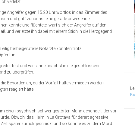
ch verletzt.
rige Angreifer gegen 15.20 Uhr wortlos in das Zimmer des
isch und griff zunächst eine gerade anwesende
en konnte und flüchtete, warf sich der Angreifer auf den
aß und verletzte ihn dabei mit einem Stich in die Herzgegend
 eilig herbeigerufene Notärzte konnten trotz
fer tun.
greifer fest und wies ihn zunächst in die geschlossene
and zu überprüfen.
g die Behörden an, da der Vorfall hätte vermieden werden
Le
en reagiert hätte.
Ki
 um einen psychisch schwer gestörten Mann gehandelt, der vor
 wurde. Obwohl das Heim in La Orotava für derart agressive
rze Zeit später zurückgeschickt und so konnte es zu dem Mord