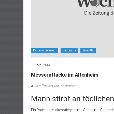
Kanarische Inseln
Panorama
Teneriffa
11. Mai 2006
Messerattacke im Altenheim
Veröffentlicht von: Wochenblatt
Mann stirbt an tödliche
Ein Patient des Altenpflegeheims Santísima Caridad