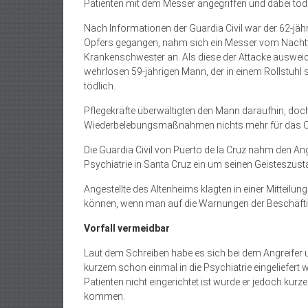
Patienten mit dem Messer angegriffen und dabei tödli
Nach Informationen der Guardia Civil war der 62-jäh
Opfers gegangen, nahm sich ein Messer vom Nachtt
Krankenschwester an. Als diese der Attacke ausweich
wehrlosen 59-jährigen Mann, der in einem Rollstuhl s
tödlich.
Pflegekräfte überwältigten den Mann daraufhin, doch
Wiederbelebungsmaßnahmen nichts mehr für das Op
Die Guardia Civil von Puerto de la Cruz nahm den An
Psychiatrie in Santa Cruz ein um seinen Geisteszust
Angestellte des Altenheims klagten in einer Mitteilun
können, wenn man auf die Warnungen der Beschäftigt
Vorfall vermeidbar
Laut dem Schreiben habe es sich bei dem Angreifer
kurzem schon einmal in die Psychiatrie eingeliefert
Patienten nicht eingerichtet ist wurde er jedoch ku
kommen.