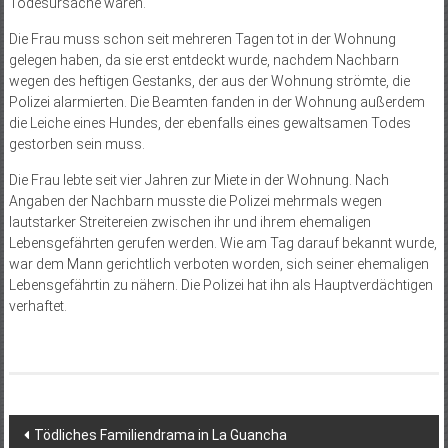
Todesursache waren.
Die Frau muss schon seit mehreren Tagen tot in der Wohnung
gelegen haben, da sie erst entdeckt wurde, nachdem Nachbarn
wegen des heftigen Gestanks, der aus der Wohnung strömte, die
Polizei alarmierten. Die Beamten fanden in der Wohnung außerdem
die Leiche eines Hundes, der ebenfalls eines gewaltsamen Todes
gestorben sein muss.
Die Frau lebte seit vier Jahren zur Miete in der Wohnung. Nach
Angaben der Nachbarn musste die Polizei mehrmals wegen
lautstarker Streitereien zwischen ihr und ihrem ehemaligen
Lebensgefährten gerufen werden. Wie am Tag darauf bekannt wurde,
war dem Mann gerichtlich verboten worden, sich seiner ehemaligen
Lebensgefährtin zu nähern. Die Polizei hat ihn als Hauptverdächtigen
verhaftet.
Beitragsnavigation
Tödliches Familiendrama in La Guancha