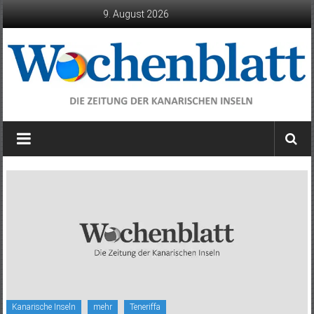
Zum
9. August 2026
Inhalt
springen
Wochenblatt
die
Zeitung
der
Kanarischen
Inseln
Kanarische Inseln
mehr
Teneriffa