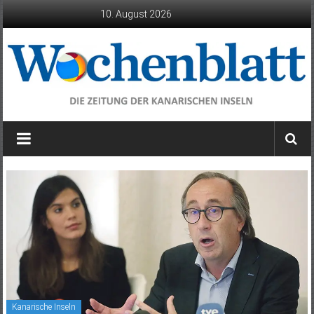
Zum
10. August 2026
Inhalt
springen
Wochenblatt
die
Zeitung
der
Kanarischen
Inseln
Kanarische Inseln