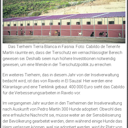
Das Tierheim Tierra Blanca in Fasnia. Foto: Cabildo de Tenerife
Martín räumte ein, dass der Tierschutz ein vernachlässigter Bereich
gewesen sei. Deshalb seien nun höhere Investitionen notwendig
gewesen, um eine Wende in der Tierschutzpolitik zu erreichen.
Ein weiteres Tierheim, das in diesem Jahr von der Inselverwaltung
bedacht wird, ist das von Ravelo in El Sauzal. Hier werden eine
Kläranlage und eine Tierklinik gebaut. 400.000 Euro sieht das Cabildo
für die Verbesserungsarbeiten in Ravelo vor.
Im vergangenen Jahr wurden in den Tierheimen der Inselverwaltung
nach Auskunft von Pedro Martín 300 Hunde adoptiert. Obwohl dies
eine erfreuliche Nachricht sei, müsse weiter an der Sensibilisierung
der Bevölkerung gearbeitet werden, denn während einige Hunde das
Heim verlassen können, weil sie adoptiert werden, wird ihr Platz von