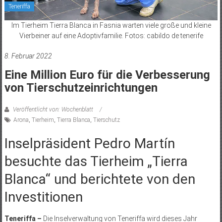
Teneriffa
Im Tierheim Tierra Blanca in Fasnia warten viele große und kleine
Vierbeiner auf eine Adoptivfamilie. Fotos: cabildo de tenerife
8. Februar 2022
Eine Million Euro für die Verbesserung
von Tierschutzeinrichtungen
Veröffentlicht von: Wochenblatt
Arona
,
Tierheim
,
Tierra Blanca
,
Tierschutz
Inselpräsident Pedro Martín
besuchte das Tierheim „Tierra
Blanca“ und berichtete von den
Investitionen
Teneriffa –
Die Inselverwaltung von Teneriffa wird dieses Jahr