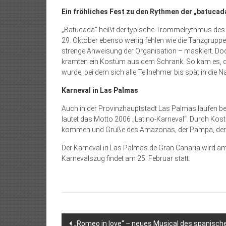
Ein fröhliches Fest zu den Rythmen der „batucad
„Batucada“ heißt der typische Trommelrythmus des 
29. Oktober ebenso wenig fehlen wie die Tanzgruppe
strenge Anweisung der Organisation – maskiert. Do
kramten ein Kostüm aus dem Schrank. So kam es, d
wurde, bei dem sich alle Teilnehmer bis spät in die N
Karneval in Las Palmas
Auch in der Provinzhauptstadt Las Palmas laufen ber
lautet das Motto 2006 „Latino-Karneval“. Durch Kost
kommen und Grüße des Amazonas, der Pampa, der A
Der Karneval in Las Palmas de Gran Canaria wird am
Karnevalszug findet am 25. Februar statt.
Beitragsnavigation
„Romeo in love“ – neues Musical des spanisch