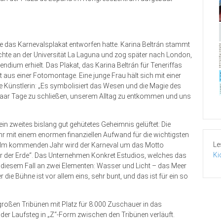
ie das Karnevalsplakat entworfen hatte. Karina Beltrán stammt
chte an der Universität La Laguna und zog später nach London,
ndium erhielt. Das Plakat, das Karina Beltrán für Teneriffas
t aus einer Fotomontage. Eine junge Frau hält sich mit einer
 Künstlerin: „Es symbolisiert das Wesen und die Magie des
n paar Tage zu schließen, unserem Alltag zu entkommen und uns
n zweites bislang gut gehütetes Geheimnis gelüftet: Die
r mit einem enormen finanziellen Aufwand für die wichtigsten
Le
. Im kommenden Jahr wird der Karneval um das Motto
Ki
ker der Erde“. Das Unternehmen Konkret Estudios, welches das
n diesem Fall an zwei Elementen: Wasser und Licht – das Meer
ie Bühne ist vor allem eins, sehr bunt, und das ist für ein so
großen Tribünen mit Platz für 8.000 Zuschauer in das
der Laufsteg in „Z“-Form zwischen den Tribünen verläuft.