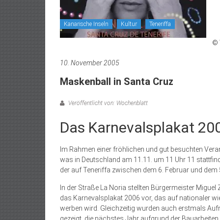
Kanarische Inseln
Kultur
Teneriffa
© 
10. November 2005
Maskenball in Santa Cruz
Veröffentlicht von: Wochenblatt
Das Karnevalsplakat 200
Im Rahmen einer fröhlichen und gut besuchten Veran
was in Deutschland am 11.11. um 11 Uhr 11 stattfin
der auf Teneriffa zwischen dem 6. Februar und dem 5
In der Straße La Noria stellten Bürgermeister Miguel 
das Karnevalsplakat 2006 vor, das auf nationaler wi
werben wird. Gleichzeitig wurden auch erstmals Auf
gezeigt, die nächstes Jahr aufgrund der Bauarbeit