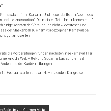
a“
Karnevals auf den Kanaren. Und dieser durfte am Abend des
n und die „mascaritas“. Die meisten Teilnehmer kamen – auf
ch einige konnten der Versuchung nicht widerstehen und
ass der Maskenball zu einem vorgezogenen Karnevalsball
acht gut amüsierten.
eits die Vorbereitungen für den nächsten Inselkarneval. Hier
üme wird die Welt Mittel- und Südamerikas auf die Insel
nden und der Karibik mitbringen.
 10. Februar starten und am 4. März enden. Der große
en Balletts von Carmen Mota