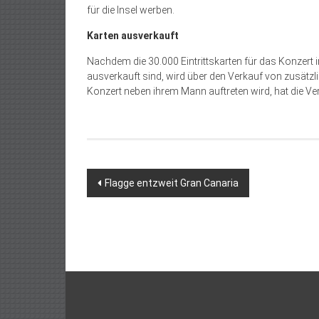
für die Insel werben.
Karten ausverkauft
Nachdem die 30.000 Eintrittskarten für das Konzert
ausverkauft sind, wird über den Verkauf von zusätzl
Konzert neben ihrem Mann auftreten wird, hat die V
Beitragsnavigation
Flagge entzweit Gran Canaria