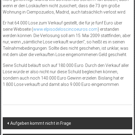
wenn er den Loskäufern nicht zusichert, dass die 73 qm große
Wohnung in Ciempozuelos, Madrid, auch tatsächlich verlost wird.
Er hat 64.000 Lose zum Verkauf gestellt, die für je fünf Euro über
seine Webseite (
www.elpisodeloscincoeuros.com
) erstanden
werden können. Die Verlosung soll am 15. Mai 2009 stattfinden, aber
nur, wenn „sämtliche Lose verkauft wurden“, so heißt es in seinen
Teilnahmebedingungen. Sollte dies nicht geschehen, ist unklar, was
mit dem über die verkauften Lose eingenommenen Geld geschieht.
Seine Schuld beläuft sich auf 180.000 Euro. Durch den Verkauf aller
Lose würde er also nicht nur diese Schuld begleichen können,
sondern auch noch 140.000 Euro Gewinn erzielen. Bislang hat er
1.800 Lose verkauft und damit also 9.000 Euro eingenommen.
Beitragsnavigation
Aufgeben kommt nicht in Frage