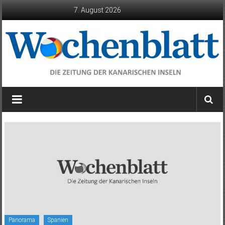
Zum
7. August 2026
Inhalt
springen
Wochenblatt
die
Zeitung
der
Kanarischen
Inseln
Panorama
Spanien