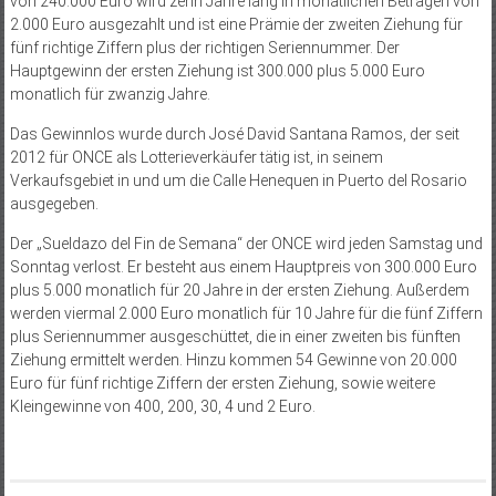
von 240.000 Euro wird zehn Jahre lang in monatlichen Beträgen von
2.000 Euro ausgezahlt und ist eine Prämie der zweiten Ziehung für
fünf richtige Ziffern plus der richtigen Seriennummer. Der
Hauptgewinn der ersten Ziehung ist 300.000 plus 5.000 Euro
monatlich für zwanzig Jahre.
Das Gewinnlos wurde durch José David Santana Ramos, der seit
2012 für ONCE als Lotterieverkäufer tätig ist, in seinem
Verkaufsgebiet in und um die Calle Henequen in Puerto del Rosario
ausgegeben.
Der „Sueldazo del Fin de Semana“ der ONCE wird jeden Samstag und
Sonntag verlost. Er besteht aus einem Hauptpreis von 300.000 Euro
plus 5.000 monatlich für 20 Jahre in der ersten Ziehung. Außerdem
werden viermal 2.000 Euro monatlich für 10 Jahre für die fünf Ziffern
plus Seriennummer ausgeschüttet, die in einer zweiten bis fünften
Ziehung ermittelt werden. Hinzu kommen 54 Gewinne von 20.000
Euro für fünf richtige Ziffern der ersten Ziehung, sowie weitere
Kleingewinne von 400, 200, 30, 4 und 2 Euro.