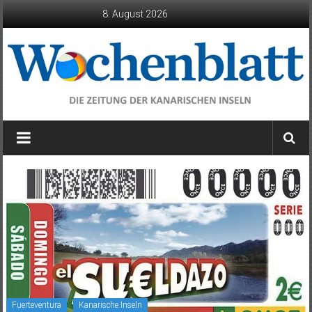
Zum
8. August 2026
Inhalt
springen
Wochenblatt
die
Zeitung
der
Kanarischen
Inseln
Fuerteventura
Kanarische Inseln