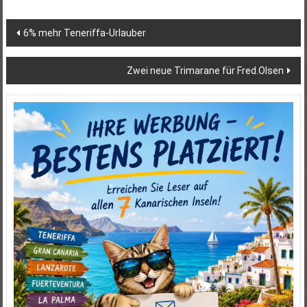
Beitragsnavigation
6% mehr Teneriffa-Urlauber
Zwei neue Trimarane für Fred.Olsen