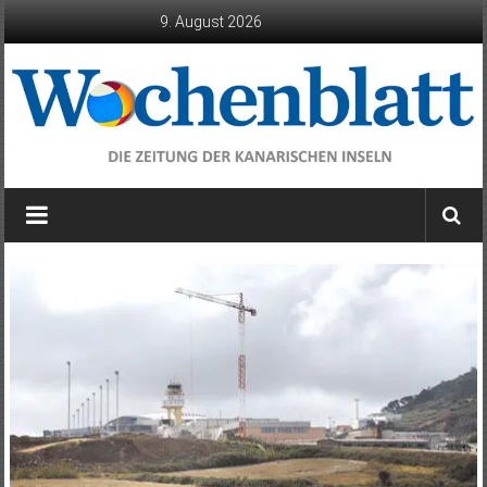
Zum
9. August 2026
Inhalt
springen
Wochenblatt
die
Zeitung
der
Kanarischen
Inseln