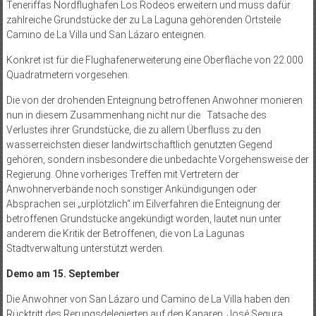
Teneriffas Nordflughafen Los Rodeos erweitern und muss dafür
zahlreiche Grundstücke der zu La Laguna gehörenden Ortsteile
Camino de La Villa und San Lázaro enteignen.
Konkret ist für die Flughafenerweiterung eine Oberfläche von 22.000
Quadratmetern vorgesehen.
Die von der drohenden Enteignung betroffenen Anwohner monieren
nun in diesem Zusammenhang nicht nur die Tatsache des
Verlustes ihrer Grundstücke, die zu allem Überfluss zu den
wasserreichsten dieser landwirtschaftlich genutzten Gegend
gehören, sondern insbesondere die unbedachte Vorgehensweise der
Regierung. Ohne vorheriges Treffen mit Vertretern der
Anwohnerverbände noch sonstiger Ankündigungen oder
Absprachen sei „urplötzlich“ im Eilverfahren die Enteignung der
betroffenen Grundstücke angekündigt worden, lautet nun unter
anderem die Kritik der Betroffenen, die von La Lagunas
Stadtverwaltung unterstützt werden.
Demo am 15. September
Die Anwohner von San Lázaro und Camino de La Villa haben den
Rücktritt des Rerungsdelegierten auf den Kanaren, José Segura