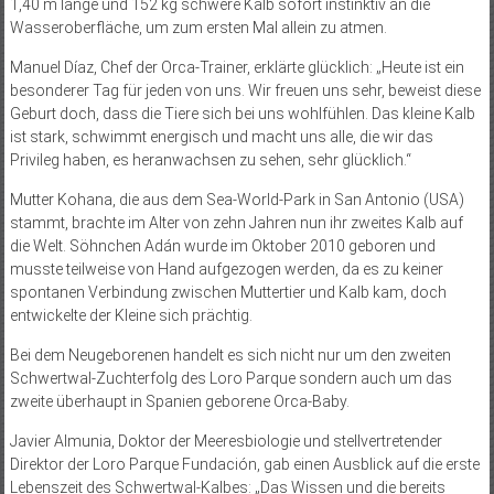
1,40 m lange und 152 kg schwere Kalb sofort instinktiv an die
Wasseroberfläche, um zum ersten Mal allein zu atmen.
Manuel Díaz, Chef der Orca-Trainer, erklärte glücklich: „Heute ist ein
besonderer Tag für jeden von uns. Wir freuen uns sehr, beweist diese
Geburt doch, dass die Tiere sich bei uns wohlfühlen. Das kleine Kalb
ist stark, schwimmt energisch und macht uns alle, die wir das
Privileg haben, es heranwachsen zu sehen, sehr glücklich.“
Mutter Kohana, die aus dem Sea-World-Park in San Antonio (USA)
stammt, brachte im Alter von zehn Jahren nun ihr zweites Kalb auf
die Welt. Söhnchen Adán wurde im Oktober 2010 geboren und
musste teilweise von Hand aufgezogen werden, da es zu keiner
spontanen Verbindung zwischen Muttertier und Kalb kam, doch
entwickelte der Kleine sich prächtig.
Bei dem Neugeborenen handelt es sich nicht nur um den zweiten
Schwertwal-Zuchterfolg des Loro Parque sondern auch um das
zweite überhaupt in Spanien geborene Orca-Baby.
Javier Almunia, Doktor der Meeresbiologie und stellvertretender
Direktor der Loro Parque Fundación, gab einen Ausblick auf die erste
Lebenszeit des Schwertwal-Kalbes: „Das Wissen und die bereits