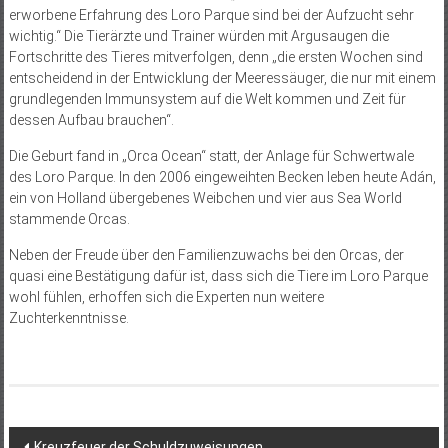
erworbene Erfahrung des Loro Parque sind bei der Aufzucht sehr
wichtig.“ Die Tierärzte und Trainer würden mit Argusaugen die
Fortschritte des Tieres mitverfolgen, denn „die ersten Wochen sind
entscheidend in der Entwicklung der Meeressäuger, die nur mit einem
grundlegenden Immunsystem auf die Welt kommen und Zeit für
dessen Aufbau brauchen“.
Die Geburt fand in „Orca Ocean“ statt, der Anlage für Schwertwale
des Loro Parque. In den 2006 eingeweihten Becken leben heute Adán,
ein von Holland übergebenes Weibchen und vier aus Sea World
stammende Orcas.
Neben der Freude über den Familienzuwachs bei den Orcas, der
quasi eine Bestätigung dafür ist, dass sich die Tiere im Loro Parque
wohl fühlen, erhoffen sich die Experten nun weitere
Zuchterkenntnisse.
Beitragsnavigation
Kreuzfeuer der Schuldzuweisungen