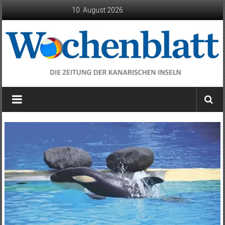
Zum
10. August 2026
Inhalt
springen
Wochenblatt
die
Zeitung
der
Kanarischen
Inseln