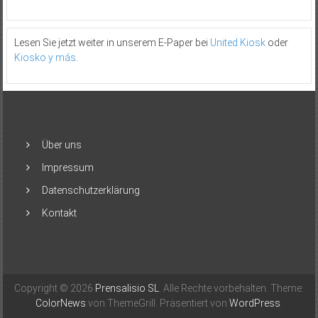
Lesen Sie jetzt weiter in unserem E-Paper bei
United Kiosk
oder
Kiosko y más
.
Über uns
Impressum
Datenschutzerklärung
Kontakt
Copyright © 2026
Prensalisio SL
. Alle Rechte vorbehalten. Theme:
ColorNews
von ThemeGrill. Präsentiert von
WordPress
.