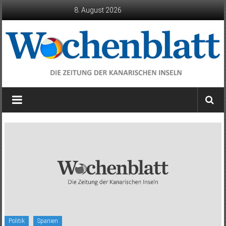
Zum
8. August 2026
Inhalt
springen
Wochenblatt
die
Zeitung
der
Kanarischen
Inseln
Politik
Spanien