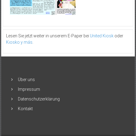
Lesen Sie jetzt weiter in unserem E-Paper bei
United Kiosk
oder
Kiosko y más
.
Über uns
Impressum
Datenschutzerklärung
Kontakt