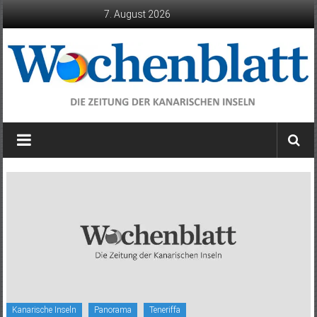
Zum
7. August 2026
Inhalt
springen
Wochenblatt
die
Zeitung
der
Kanarischen
Inseln
Kanarische Inseln
Panorama
Teneriffa