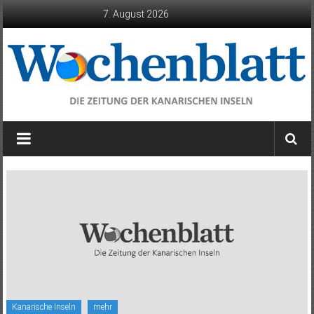
Zum
7. August 2026
Inhalt
springen
Wochenblatt
die
Zeitung
der
Kanarischen
Inseln
Kanarische Inseln
mehr