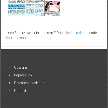
Lesen Sie jetzt weiter in unserem E-Paper bei
United Kiosk
oder
Kiosko y más
.
Über uns
Impressum
Datenschutzerklärung
Kontakt