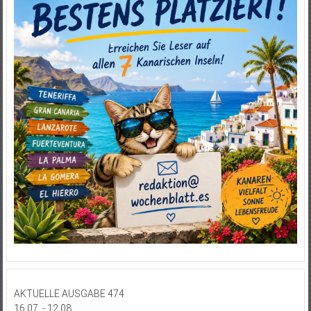
AKTUELLE AUSGABE 474
16.07. - 12.08.