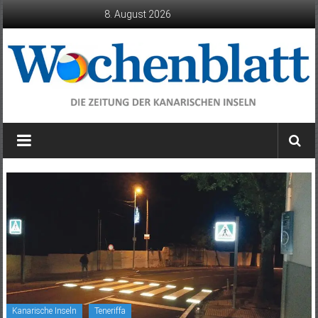
Zum
8. August 2026
Inhalt
springen
Wochenblatt
die
Zeitung
der
Kanarischen
Inseln
Kanarische Inseln
Teneriffa