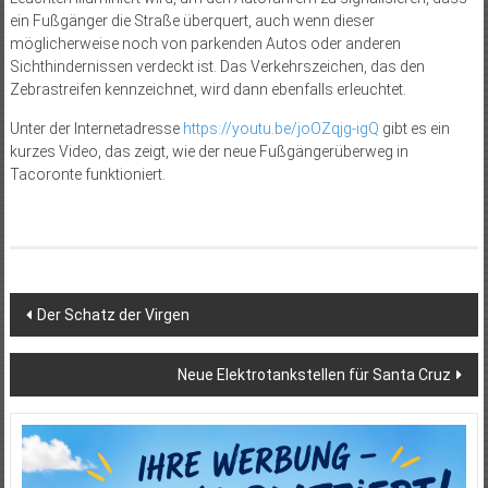
ein Fußgänger die Straße überquert, auch wenn dieser
möglicherweise noch von parkenden Autos oder anderen
Sichthindernissen verdeckt ist. Das Verkehrszeichen, das den
Zebrastreifen kennzeichnet, wird dann ebenfalls erleuchtet.
Unter der Internetadresse
https://youtu.be/joOZqjg-igQ
gibt es ein
kurzes Video, das zeigt, wie der neue Fußgängerüberweg in
Tacoronte funktioniert.
Beitragsnavigation
Der Schatz der Virgen
Neue Elektrotankstellen für Santa Cruz