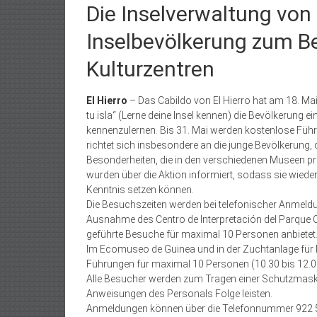
Die Inselverwaltung von 
Inselbevölkerung zum B
Kulturzentren
El Hierro
– Das Cabildo von El Hierro hat am 18. Mai
tu isla“ (Lerne deine Insel kennen) die Bevölkerung e
kennenzulernen. Bis 31. Mai werden kostenlose Führ
richtet sich insbesondere an die junge Bevölkerung,
Besonderheiten, die in den verschiedenen Museen prä
wurden über die Aktion informiert, sodass sie wiede
Kenntnis setzen können.
Die Besuchszeiten werden bei telefonischer Anmeldun
Ausnahme des Centro de Interpretación del Parque Cul
geführte Besuche für maximal 10 Personen anbietet
Im Ecomuseo de Guinea und in der Zuchtanlage für R
Führungen für maximal 10 Personen (10.30 bis 12.0
Alle Besucher werden zum Tragen einer Schutzmas
Anweisungen des Personals Folge leisten.
Anmeldungen können über die Telefonnummer 922 55