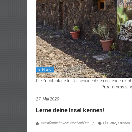
El Hierro
Die Zuchtanlage für Rieseneidechsen der endemischen 
Programms sind. 
27. Mai 2020
Lerne deine Insel kennen!
Veröffentlicht von: Wochenblatt
El Hierro
,
Museen