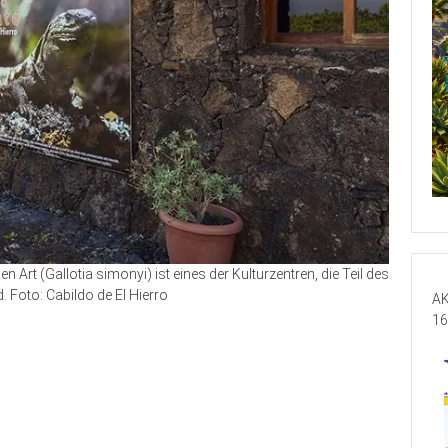
Art (Gallotia simonyi) ist eines der Kulturzentren, die Teil des
Foto: Cabildo de El Hierro
AK
16