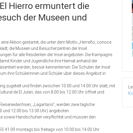
El Hierro ermuntert die
esuch der Museen und
 eine Aktion gestartet, die unter dem Motto „Herreño, conoce
inlädt, die Museen und Besucherzentren der Insel
ungen für alle Residenten der Insel angeboten. Die Kampagne
 damit Kinder und Jugendliche ihre Heimat anhand der
sentiert werden, besser kennenlernen. Die Schulen der Insel
rum ihre Schülerinnen und Schüler über dieses Angebot in
g zugeteilt und finden zwischen 10.00 und 14.00 Uhr statt, mit
Le
tural de El Julan, das von 8.00 bis 12.00 Uhr öffnet und
Ki
.
ieseneidechsen, „Lagartario“, werden zwei tägliche
0 und 12.00 bis 13.30 Uhr) angeboten.
ke sowie Handschuhen verpflichtet und müssen den
 41 09 montags bis freitags von 10.00 bis 14.00 Uhr