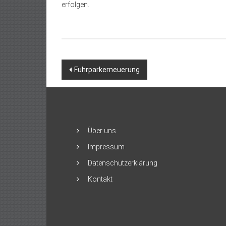
erfolgen.
Beitragsnavigation
Fuhrparkerneuerung
Über uns
Impressum
Datenschutzerklärung
Kontakt