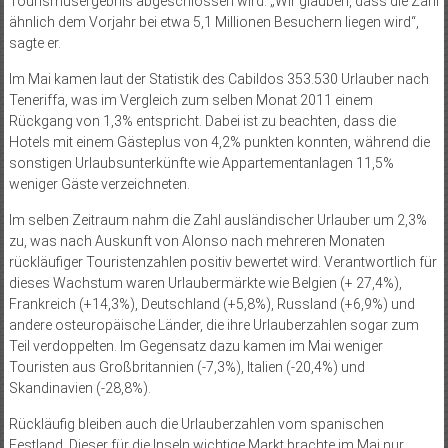
Tourismusergebnis abgeschlossen wird. „Wir glauben, dass die Zahl
ähnlich dem Vorjahr bei etwa 5,1 Millionen Besuchern liegen wird“,
sagte er.
Im Mai kamen laut der Statistik des Cabildos 353.530 Urlauber nach
Teneriffa, was im Vergleich zum selben Monat 2011 einem
Rückgang von 1,3% entspricht. Dabei ist zu beachten, dass die
Hotels mit einem Gästeplus von 4,2% punkten konnten, während die
sonstigen Urlaubsunterkünfte wie Appartementanlagen 11,5%
weniger Gäste verzeichneten.
Im selben Zeitraum nahm die Zahl ausländischer Urlauber um 2,3%
zu, was nach Auskunft von Alonso nach mehreren Monaten
rückläufiger Touristenzahlen positiv bewertet wird. Verantwortlich für
dieses Wachstum waren Urlaubermärkte wie Belgien (+ 27,4%),
Frankreich (+14,3%), Deutschland (+5,8%), Russland (+6,9%) und
andere osteuropäische Länder, die ihre Urlauberzahlen sogar zum
Teil verdoppelten. Im Gegensatz dazu kamen im Mai weniger
Touristen aus Großbritannien (-7,3%), Italien (-20,4%) und
Skandinavien (-28,8%).
Rückläufig bleiben auch die Urlauberzahlen vom spanischen
Festland. Dieser für die Inseln wichtige Markt brachte im Mai nur