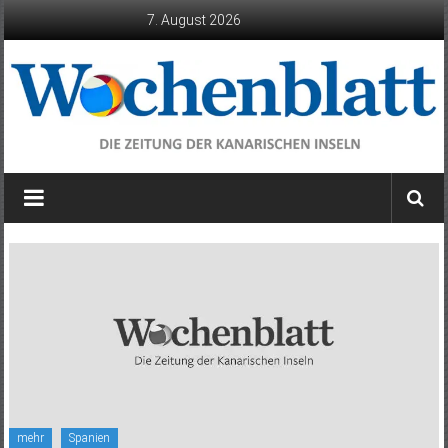
Zum
7. August 2026
Inhalt
springen
Wochenblatt
die
Zeitung
der
Kanarischen
Inseln
mehr
Spanien