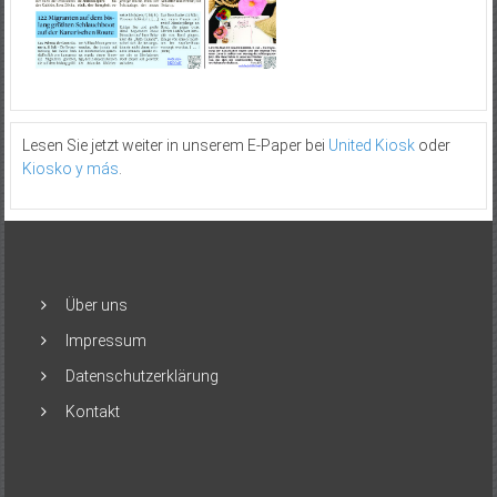
Lesen Sie jetzt weiter in unserem E-Paper bei
United Kiosk
oder
Kiosko y más
.
Über uns
Impressum
Datenschutzerklärung
Kontakt