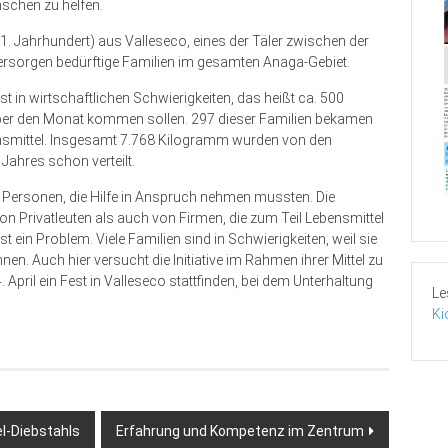
nschen zu helfen.
21. Jahrhundert) aus Valleseco, eines der Täler zwischen der
ersorgen bedürftige Familien im gesamten Anaga-Gebiet.
t in wirtschaftlichen Schwierigkeiten, das heißt ca. 500
n über den Monat kommen sollen. 297 dieser Familien bekamen
nsmittel. Insgesamt 7.768 Kilogramm wurden von den
 Jahres schon verteilt.
2 Personen, die Hilfe in Anspruch nehmen mussten. Die
on Privatleuten als auch von Firmen, die zum Teil Lebensmittel
t ein Problem. Viele Familien sind in Schwierigkeiten, weil sie
n. Auch hier versucht die Initiative im Rahmen ihrer Mittel zu
pril ein Fest in Valleseco stattfinden, bei dem Unterhaltung
Le
Ki
l-Diebstahls
Erfahrung und Kompetenz im Zentrum