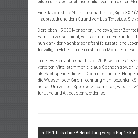
bilden sich aber auch neue Initiativen, um diesen Me
Eine davon ist die Nachbarschaftshilfe „Siglo XXI“ (
Hauptstadt und dem Strand von Las Teresitas. Sie v
Dort leben 15.000 Menschen, und etwa jeder Zehnte is
Familien wissen nicht, wie sie mit ihren Einkünfte
nun dank der Nachbarschaftshilfe zusätzliche Lebe
freiwilligen Helfern in den ersten drei Monaten dieses
In der zweiten Jahreshälfte von 2009 waren es 1.83
verteilten Mittel stammen alle aus Spenden sowohl v
als Sachspenden liefern. Doch nicht nur der Hunger is
die Wasser- oder Stromrechnung nicht bezahlen könne
helfen. Um weitere Spenden zu sammeln, wird am 24. A
für Jung und Alt geboten werden soll.
Beitragsnavigation
TF-1 teils ohne Beleuchtung wegen Kupferkabe