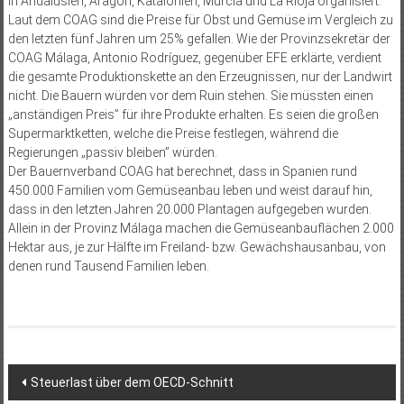
in Andalusien, Aragón, Katalonien, Murcia und La Rioja organisiert.
Laut dem COAG sind die Preise für Obst und Gemüse im Vergleich zu
den letzten fünf Jahren um 25% gefallen. Wie der Provinzsekretär der
COAG Málaga, Antonio Rodríguez, gegenüber EFE erklärte, verdient
die gesamte Produktionskette an den Erzeugnissen, nur der Landwirt
nicht. Die Bauern würden vor dem Ruin stehen. Sie müssten einen
„anständigen Preis” für ihre Produkte erhalten. Es seien die großen
Supermarktketten, welche die Preise festlegen, während die
Regierungen „passiv bleiben” würden.
Der Bauernverband COAG hat berechnet, dass in Spanien rund
450.000 Familien vom Gemüseanbau leben und weist darauf hin,
dass in den letzten Jahren 20.000 Plantagen aufgegeben wurden.
Allein in der Provinz Málaga machen die Gemüseanbauflächen 2.000
Hektar aus, je zur Hälfte im Freiland- bzw. Gewächshausanbau, von
denen rund Tausend Familien leben.
Beitragsnavigation
Steuerlast über dem OECD-Schnitt