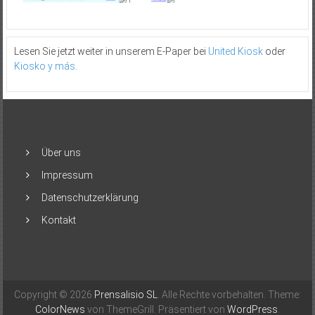
Lesen Sie jetzt weiter in unserem E-Paper bei
United Kiosk
oder
Kiosko y más
.
Über uns
Impressum
Datenschutzerklärung
Kontakt
Copyright © 2026
Prensalisio SL
. Alle Rechte vorbehalten. Theme:
ColorNews
von ThemeGrill. Präsentiert von
WordPress
.