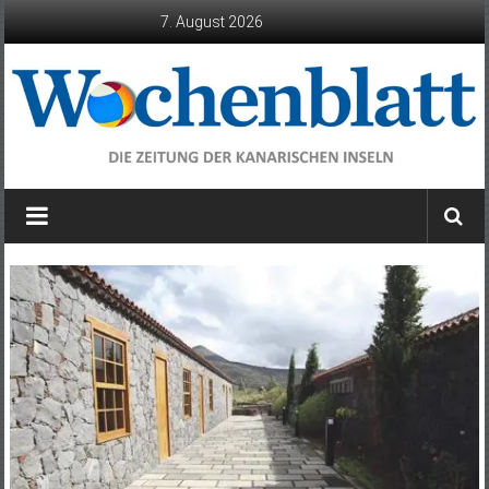
Zum
7. August 2026
Inhalt
springen
Wochenblatt
die
Zeitung
der
Kanarischen
Inseln