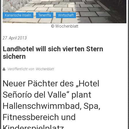
Kanarische Inseln
Teneriffa
Wirtschaft
© Wochenblatt
27. April 2013
Landhotel will sich vierten Stern
sichern
Veröffentlicht von: Wochenblatt
Neuer Pächter des „Hotel
Señorío del Valle“ plant
Hallenschwimmbad, Spa,
Fitnessbereich und
Kinderspielplatz