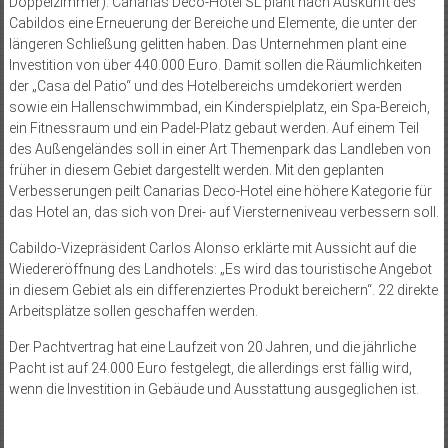
Doppelzimmer). Canarias Deco-Hotel SL plant nach Auskunft des
Cabildos eine Erneuerung der Bereiche und Elemente, die unter der
längeren Schließung gelitten haben. Das Unternehmen plant eine
Investition von über 440.000 Euro. Damit sollen die Räumlichkeiten
der „Casa del Patio“ und des Hotelbereichs umdekoriert werden
sowie ein Hallenschwimmbad, ein Kinderspielplatz, ein Spa-Bereich,
ein Fitnessraum und ein Padel-Platz gebaut werden. Auf einem Teil
des Außengeländes soll in einer Art Themenpark das Landleben von
früher in diesem Gebiet dargestellt werden. Mit den geplanten
Verbesserungen peilt Canarias Deco-Hotel eine höhere Kategorie für
das Hotel an, das sich von Drei- auf Viersterneniveau verbessern soll.
Cabildo-Vizepräsident Carlos Alonso erklärte mit Aussicht auf die
Wiedereröffnung des Landhotels: „Es wird das touristische Angebot
in diesem Gebiet als ein differenziertes Produkt bereichern“. 22 direkte
Arbeitsplätze sollen geschaffen werden.
Der Pachtvertrag hat eine Laufzeit von 20 Jahren, und die jährliche
Pacht ist auf 24.000 Euro festgelegt, die allerdings erst fällig wird,
wenn die Investition in Gebäude und Ausstattung ausgeglichen ist.