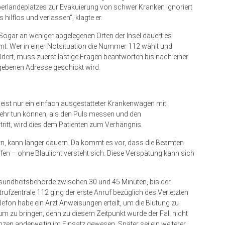
berlandeplatzes zur Evakuierung von schwer Kranken ignoriert
 hilflos und verlassen“, klagte er.
. Sogar an weniger abgelegenen Orten der Insel dauert es
t. Wer in einer Notsituation die Nummer 112 wählt und
ldert, muss zuerst lästige Fragen beantworten bis nach einer
gebenen Adresse geschickt wird.
st nur ein einfach ausgestatteter Krankenwagen mit
l mehr tun können, als den Puls messen und den
tritt, wird dies dem Patienten zum Verhängnis.
rn, kann länger dauern. Da kommt es vor, dass die Beamten
ffen – ohne Blaulicht versteht sich. Diese Verspätung kann sich
esundheitsbehörde zwischen 30 und 45 Minuten, bis der
zentrale 112 ging der erste Anruf bezüglich des Verletzten
efon habe ein Arzt Anweisungen erteilt, um die Blutung zu
rum zu bringen, denn zu diesem Zeitpunkt wurde der Fall nicht
nzen anderweitig im Einsatz gewesen. Später sei ein weiterer