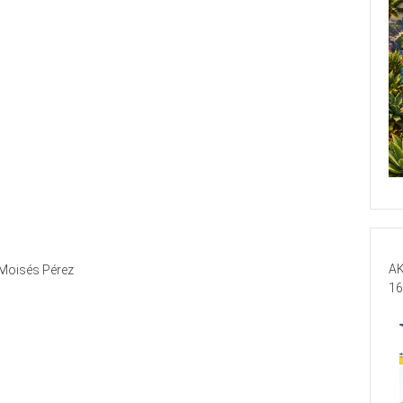
AK
Moisés Pérez
16