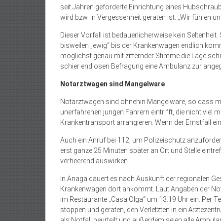
seit Jahren geforderte Einrichtung eines Hubschrau
wird bzw. in Vergessenheit geraten ist. „Wir fühlen uns
Dieser Vorfall ist bedauerlicherweise kein Seltenheit
bisweilen „ewig“ bis der Krankenwagen endlich komm
möglichst genau mit zitternder Stimme die Lage schi
schier endlosen Befragung eine Ambulanz zur ange
Notarztwagen sind Mangelware
Notarztwagen sind ohnehin Mangelware, so dass mei
unerfahrenen jungen Fahrern eintrifft, die nicht vie
Krankentransport arrangieren. Wenn der Ernstfall ein
Auch ein Anruf bei 112, um Polizeischutz anzuforde
erst ganze 25 Minuten später an Ort und Stelle eintre
verheerend auswirken.
In Anaga dauert es nach Auskunft der regionalen G
Krankenwagen dort ankommt. Laut Angaben der Notruf
im Restaurante „Casa Olga“ um 13.19 Uhr ein. Per Tel
stoppen und geraten, den Verletzten in ein Ärztezent
als Notfall beurteilt und außerdem seien alle Ambula