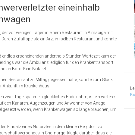
hwerverletzter eineinhalb
enwagen
 der vor wenigen Tagen in einem Restaurant in Almáciga mit
urch Zufall speiste ein Arzt im selben Restaurant und konnte
und endlos erscheinenden anderthalb Stunden Wartezeit kam der
rdings war die Ambulanz lediglich für den Krankentransport
nd an Bord. Kein Notarzt.
eichen Restaurant zu Mittag gegessen hatte, konnte zum Glück
zur Ankunft im Krankenhaus.
Le
Ki
en zwei Tage später ein glückliches Ende nahm, ist ein weiteres
 auf den Kanaren. Augenzeugen und Anwohner von Anaga
iel gesetzt werden, wenn Krankenwagen so lange brauchen, um
t den Einsatz eines Notarztes in dem kleinen Bergdorf zu
barschaftsverbandes in Chamorga, klagte darüber, dass die