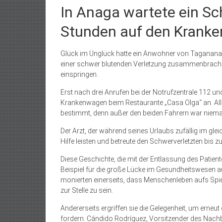
In Anaga wartete ein Sc
Stunden auf den Krank
Glück im Unglück hatte ein Anwohner von Taganana,
einer schwer blutenden Verletzung zusammenbrach. D
einspringen.
Erst nach drei Anrufen bei der Notrufzentrale 112 
Krankenwagen beim Restaurante „Casa Olga“ an. Alle
bestimmt, denn außer den beiden Fahrern war niema
Der Arzt, der während seines Urlaubs zufällig im gl
Hilfe leisten und betreute den Schwerverletzten bis 
Diese Geschichte, die mit der Entlassung des Patient
Beispiel für die große Lücke im Gesundheitswesen
monierten einerseits, dass Menschenleben aufs Sp
zur Stelle zu sein.
Andererseits ergriffen sie die Gelegenheit, um erneu
fordern. Cándido Rodríguez, Vorsitzender des Nach