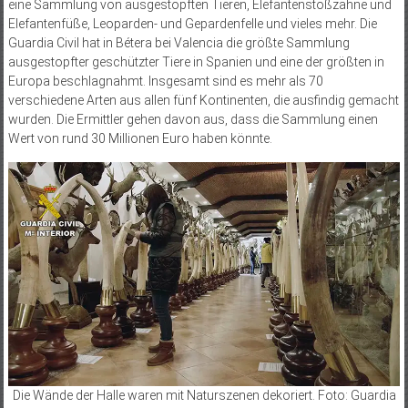
eine Sammlung von ausgestopften Tieren, Elefantenstoßzähne und
Elefantenfüße, Leoparden- und Gepardenfelle und vieles mehr. Die
Guardia Civil hat in Bétera bei Valencia die größte Sammlung
ausgestopfter geschützter Tiere in Spanien und eine der größten in
Europa beschlagnahmt. Insgesamt sind es mehr als 70
verschiedene Arten aus allen fünf Kontinenten, die ausfindig gemacht
wurden. Die Ermittler gehen davon aus, dass die Sammlung einen
Wert von rund 30 Millionen Euro haben könnte.
Die Wände der Halle waren mit Naturszenen dekoriert. Foto: Guardia