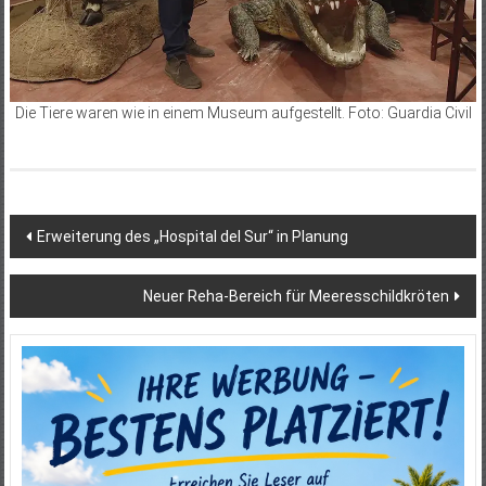
Die Tiere waren wie in einem Museum aufgestellt. Foto: Guardia Civil
Beitragsnavigation
Erweiterung des „Hospital del Sur“ in Planung
Neuer Reha-Bereich für Meeresschildkröten