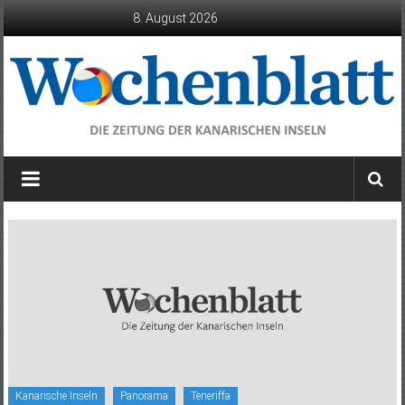
Zum
8. August 2026
Inhalt
springen
Wochenblatt
die
Zeitung
der
Kanarischen
Inseln
Kanarische Inseln
Panorama
Teneriffa