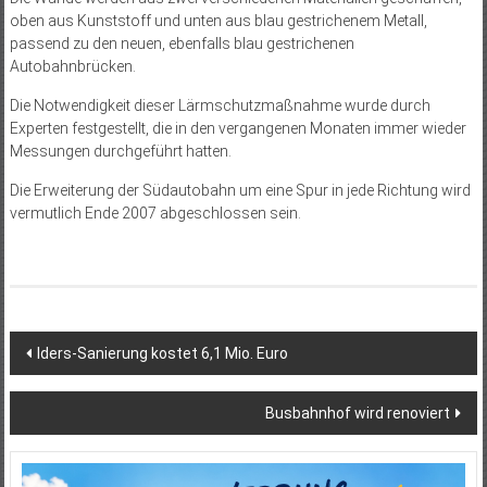
oben aus Kunststoff und unten aus blau gestrichenem Metall,
passend zu den neuen, ebenfalls blau gestrichenen
Autobahnbrücken.
Die Notwendigkeit dieser Lärmschutzmaßnahme wurde durch
Experten festgestellt, die in den vergangenen Monaten immer wieder
Messungen durchgeführt hatten.
Die Erweiterung der Südautobahn um eine Spur in jede Richtung wird
vermutlich Ende 2007 abgeschlossen sein.
Beitragsnavigation
Iders-Sanierung kostet 6,1 Mio. Euro
Busbahnhof wird renoviert