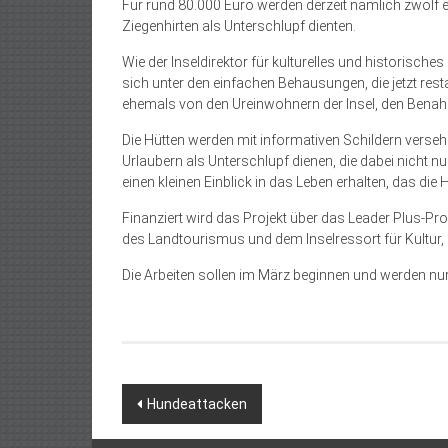
Für rund 80.000 Euro werden derzeit nämlich zwölf ei
Ziegenhirten als Unterschlupf dienten.
Wie der Inseldirektor für kulturelles und historisch
sich unter den einfachen Behausungen, die jetzt resta
ehemals von den Ureinwohnern der Insel, den Benah
Die Hütten werden mit informativen Schildern verseh
Urlaubern als Unterschlupf dienen, die dabei nicht 
einen kleinen Einblick in das Leben erhalten, das die Hi
Finanziert wird das Projekt über das Leader Plus-P
des Landtourismus und dem Inselressort für Kultur, 
Die Arbeiten sollen im März beginnen und werden nu
Beitragsnavigation
Hundeattacken