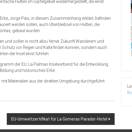
nfache Hütten im Gipfelgebiet wiederhergestellt, die einst
es Erbe, Jorge Pais, in diesem Zusammenhang erklärt, befinden
uriert werden sollen, auch Überbleibsel von Hütten, die
oritas, gebaut wurden.
en und sollen in nicht allzu ferner Zukunft Wanderern und
nur Schutz vor Regen und Kälte finden können, sondern auch
rten der Insel einst führten.
rogramm der EU, La Palmas Inselverband für die Entwicklung
Bildung und historisches Erbe.
r mit Materialien aus der direkten Umgebung durchgeführt.
Le
Ki
EU-Umweltzertifikat für La Gomeras Parador-Hotel