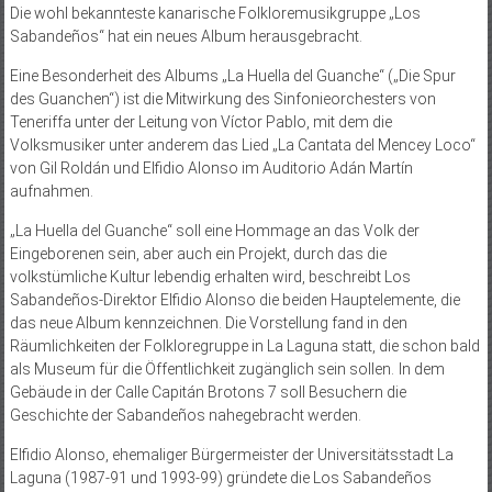
Die wohl bekannteste kanarische Folkloremusikgruppe „Los
Sabandeños“ hat ein neues Album herausgebracht.
Eine Besonderheit des Albums „La Huella del Guanche“ („Die Spur
des Guanchen“) ist die Mitwirkung des Sinfonieorchesters von
Teneriffa unter der Leitung von Víctor Pablo, mit dem die
Volksmusiker unter anderem das Lied „La Cantata del Mencey Loco“
von Gil Roldán und Elfidio Alonso im Auditorio Adán Martín
aufnahmen.
„La Huella del Guanche“ soll eine Hommage an das Volk der
Eingeborenen sein, aber auch ein Projekt, durch das die
volkstümliche Kultur lebendig erhalten wird, beschreibt Los
Sabandeños-Direktor Elfidio Alonso die beiden Hauptelemente, die
das neue Album kennzeichnen. Die Vorstellung fand in den
Räumlichkeiten der Folkloregruppe in La Laguna statt, die schon bald
als Museum für die Öffentlichkeit zugänglich sein sollen. In dem
Gebäude in der Calle Capitán Brotons 7 soll Besuchern die
Geschichte der Sabandeños nahegebracht werden.
Elfidio Alonso, ehemaliger Bürgermeister der Universitätsstadt La
Laguna (1987-91 und 1993-99) gründete die Los Sabandeños