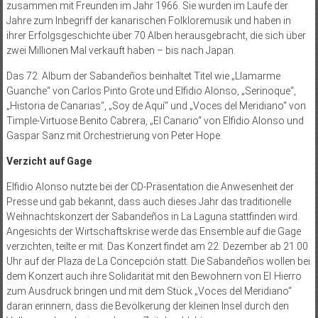
zusammen mit Freunden im Jahr 1966. Sie wurden im Laufe der
Jahre zum Inbegriff der kanarischen Folkloremusik und haben in
ihrer Erfolgsgeschichte über 70 Alben herausgebracht, die sich über
zwei Millionen Mal verkauft haben – bis nach Japan.
Das 72. Album der Sabandeños beinhaltet Titel wie „Llamarme
Guanche“ von Carlos Pinto Grote und Elfidio Alonso, „Serinoque“,
„Historia de Canarias“, „Soy de Aquí“ und „Voces del Meridiano“ von
Timple-Virtuose Benito Cabrera, „El Canario“ von Elfidio Alonso und
Gaspar Sanz mit Orchestrierung von Peter Hope.
Verzicht auf Gage
Elfidio Alonso nutzte bei der CD-Präsentation die Anwesenheit der
Presse und gab bekannt, dass auch dieses Jahr das traditionelle
Weihnachtskonzert der Sabandeños in La Laguna stattfinden wird.
Angesichts der Wirtschaftskrise werde das Ensemble auf die Gage
verzichten, teilte er mit. Das Konzert findet am 22. Dezember ab 21.00
Uhr auf der Plaza de La Concepción statt. Die Sabandeños wollen bei
dem Konzert auch ihre Solidarität mit den Bewohnern von El Hierro
zum Ausdruck bringen und mit dem Stück „Voces del Meridiano“
daran erinnern, dass die Bevölkerung der kleinen Insel durch den