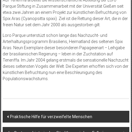
Parque Stiftung in Zusammenarbeit mit der Universität Gießen seit
etwa zwei Jahren an einem Projekt zur künstlichen Befruchtung von
Spix Aras (Cyanopsitta spixii). Ziel ist die Rettung dieser Art, die in der
freien Natur seit dem Jahr 2000 als ausgestorben gilt.
Loro Parque unterstüzt schon lange das Nachzucht- und
Arterhaltungsprogramm Brasiliens, Heimatland des seltenen Spix
Aras. Neun Exemplare dieser besonderen Papageienart – Leihgabe
der brasilianischen Regierung – leben in der Zuchstation auf
Teneriffa. Im Jahr 2004 gelang erstmals die sensationelle Nachzucht
dieses seltensten Vogels der Welt. Die Experten erhoffen sich von der
künstlichen Befruchtung nun eine Beschleunigung des
Populationswachstums.
Beitragsnavigation
Praktische Hilfe für verzweifelte Menschen