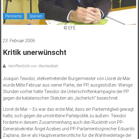
Panorama
Spanien
© EFE
23. Februar 2006
Kritik unerwünscht
Veröffentlicht von: Wochenblatt
Joaquin Teixidor, stellvertretender Bürgermeister von Lloret de Mar
wurde Mitte Februar aus seiner Partei, der PP, ausgestoßen. Wenige
Stunden vorher hatte Teixidor die Unterschriftenkampagne der PP
gegen die katalanischen Statuten als „lächerlich“ bezeichnet.
Lloret de Mar – Es war das erste Mal, dass ein Parteimitglied gewagt
hatte, sich gegen die umstrittene Parteipolitik zu äußern. Teixidor
forderte in diesem Zusammenhang auch den Rücktritt von PP-
Generalsekretär Ángel Acebes und PP-Parlamentssprecher Eduardo
Zaplana, die er als Hauptverantwortliche für die Wahlniederlage der