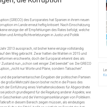
uption (GRECO) des Europarates hat Spanien in ihrem neuen
uption im Lande erneut heftig kritisiert. Nach Einschätzung
eine einzige der elf Empfehlungen des Rates befolgt, welche
ten und Amtspflichtverletzungen in Justiz und Politik
hr 2013 aussprach, ist bisher keine einzige vollständig
auf den Weg gebracht. Zwar hatten die Wahlen in 2015 und
 Reformen erschwerte, doch der Europarat erkennt dies als
r Zustand nun „schon seit einiger Zeit beendet“ sei. Die GRECO
uption, „nicht nur Worte und Pläne, sondern Tatsachen“.
Le
Ki
und die parlamentarischen Eingaben der politischen Parteien
 die große Mehrzahl davon bisher nicht in die Praxis des
h der Einführung eines Verhaltenskodexes für Abgeordnete
sei jedoch grundlegend für die Regelung anderer Aspekte, wie
n Geschenken und die Vermögenserklärungen von Politikern.
 Tatkraft in diesem Bereich zeigen müssen, als eindeutiges