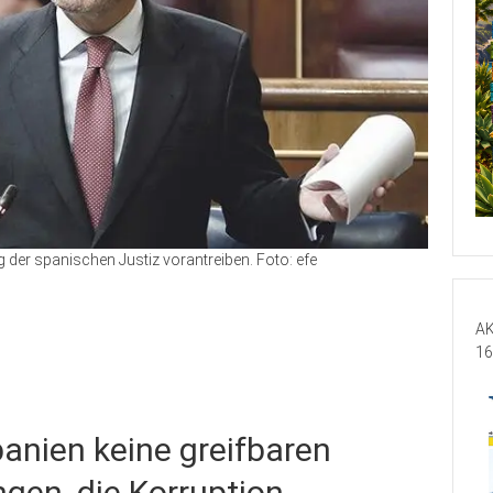
ng der spanischen Justiz vorantreiben. Foto: efe
AK
16
panien keine greifbaren
gen, die Korruption