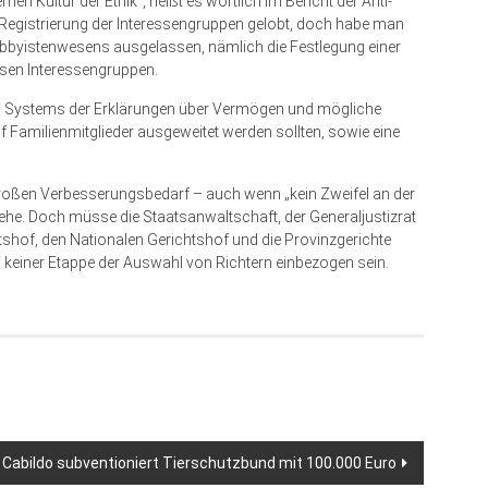
nen Kultur der Ethik“, heißt es wörtlich im Bericht der Anti-
 Registrierung der Interessengruppen gelobt, doch habe man
obbyistenwesens ausgelassen, nämlich die Festlegung einer
esen Interessengruppen.
s Systems der Erklärungen über Vermögen und mögliche
f Familienmitglieder ausgeweitet werden sollten, sowie eine
 großen Verbesserungsbedarf – auch wenn „kein Zweifel an der
he. Doch müsse die Staatsanwaltschaft, der Generaljustizrat
tshof, den Nationalen Gerichtshof und die Provinzgerichte
 in keiner Etappe der Auswahl von Richtern einbezogen sein.
 Cabildo subventioniert Tierschutzbund mit 100.000 Euro