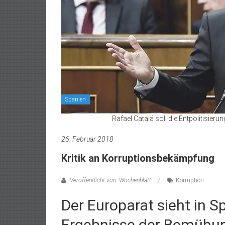
Spanien
Rafael Catalá soll die Entpolitisieru
26. Februar 2018
Kritik an Korruptionsbekämpfung
Veröffentlicht von: Wochenblatt
Korruption
Der Europarat sieht in S
Ergebnisse der Bemühun