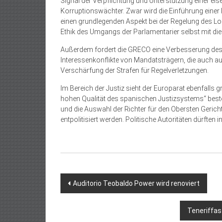
Signal der Verpflichtung und Unterstützung einer eiser
Korruptionswächter. Zwar wird die Einführung einer
einen grundlegenden Aspekt bei der Regelung des L
Ethik des Umgangs der Parlamentarier selbst mit di
Außerdem fordert die GRECO eine Verbesserung de
Interessenkonflikte von Mandatsträgern, die auch au
Verschärfung der Strafen für Regelverletzungen.
Im Bereich der Justiz sieht der Europarat ebenfalls
hohen Qualität des spanischen Justizsystems“ beste
und die Auswahl der Richter für den Obersten Gerich
entpolitisiert werden. Politische Autoritäten dürften
Beitragsnavigation
Auditorio Teobaldo Power wird renoviert
Teneriffas