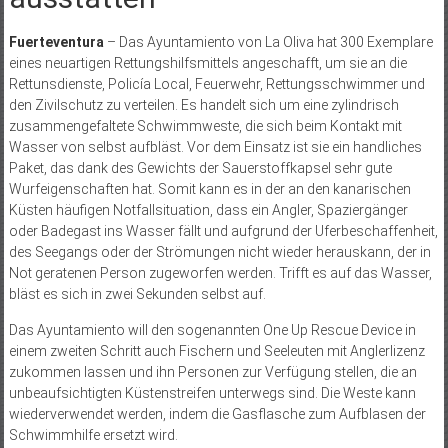
Fuerteventura
– Das Ayuntamiento von La Oliva hat 300 Exemplare
eines neuartigen Rettungshilfsmittels angeschafft, um sie an die
Rettunsdienste, Policía Local, Feuerwehr, Rettungsschwimmer und
den Zivilschutz zu verteilen. Es handelt sich um eine zylindrisch
zusammengefaltete Schwimmweste, die sich beim Kontakt mit
Wasser von selbst aufbläst. Vor dem Einsatz ist sie ein handliches
Paket, das dank des Gewichts der Sauerstoffkapsel sehr gute
Wurfeigenschaften hat. Somit kann es in der an den kanarischen
Küsten häufigen Notfallsituation, dass ein Angler, Spaziergänger
oder Badegast ins Wasser fällt und aufgrund der Uferbeschaffenheit,
des Seegangs oder der Strömungen nicht wieder herauskann, der in
Not geratenen Person zugeworfen werden. Trifft es auf das Wasser,
bläst es sich in zwei Sekunden selbst auf.
Das Ayuntamiento will den sogenannten One Up Rescue Device in
einem zweiten Schritt auch Fischern und Seeleuten mit Anglerlizenz
zukommen lassen und ihn Personen zur Verfügung stellen, die an
unbeaufsichtigten Küstenstreifen unterwegs sind. Die Weste kann
wiederverwendet werden, indem die Gasflasche zum Aufblasen der
Schwimmhilfe ersetzt wird.