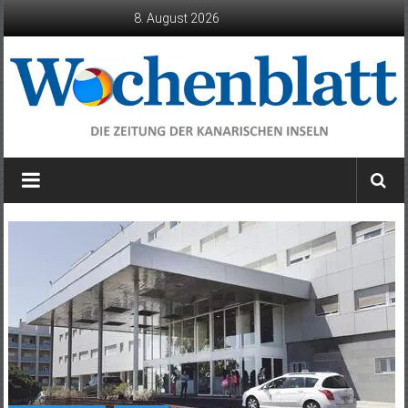
Zum
8. August 2026
Inhalt
springen
Wochenblatt
die
Zeitung
der
Kanarischen
Inseln