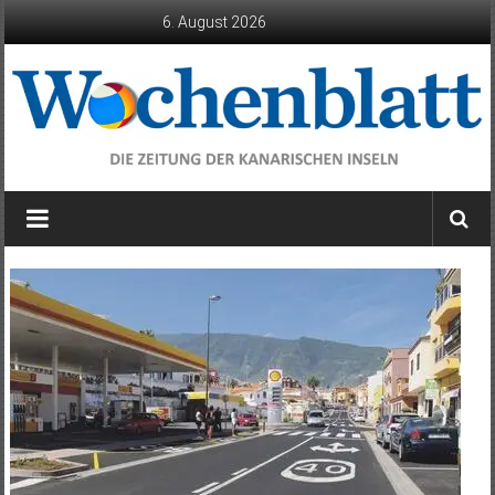
Zum
6. August 2026
Inhalt
springen
Wochenblatt
die
Zeitung
der
Kanarischen
Inseln