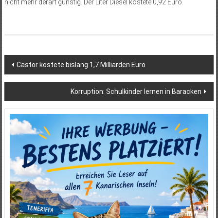
nicht mehr derart günstig. Der Liter Diesel kostete 0,92 Euro.
Beitragsnavigation
Castor kostete bislang 1,7 Milliarden Euro
Korruption: Schulkinder lernen in Baracken