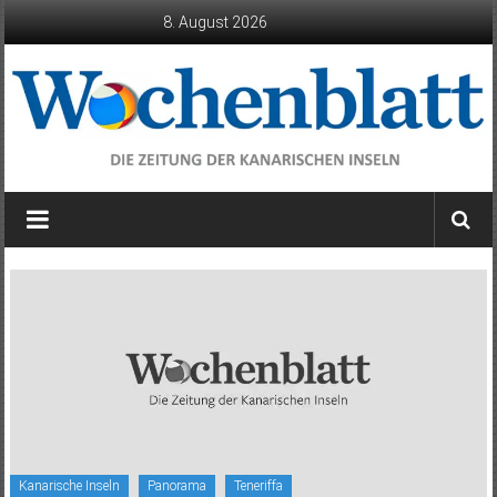
Zum
8. August 2026
Inhalt
springen
Wochenblatt
die
Zeitung
der
Kanarischen
Inseln
Kanarische Inseln
Panorama
Teneriffa