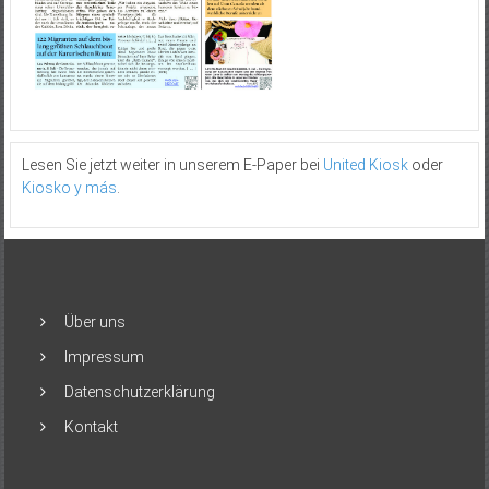
Lesen Sie jetzt weiter in unserem E-Paper bei
United Kiosk
oder
Kiosko y más
.
Über uns
Impressum
Datenschutzerklärung
Kontakt