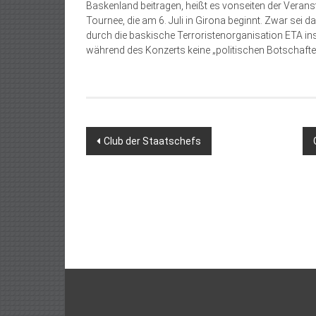
Baskenland beitragen, heißt es vonseiten der Veransta
Tournee, die am 6. Juli in Girona beginnt. Zwar sei
durch die baskische Terroristenorganisation ETA
während des Konzerts keine „politischen Botschafte
Beitragsnavigation
Club der Staatschefs