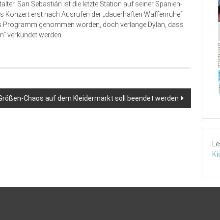
lter. San Sebastián ist die letzte Station auf seiner Spanien-
 das Konzert erst nach Ausrufen der „dauerhaften Waffenruhe“
 ins Programm genommen worden, doch verlange Dylan, dass
n“ verkündet werden.
Größen-Chaos auf dem Kleidermarkt soll beendet werden
Le
Ki