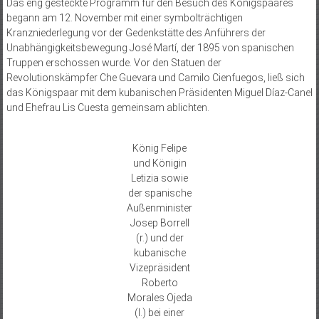
Das eng gesteckte Programm für den Besuch des Königspaares
begann am 12. November mit einer symbolträchtigen
Kranzniederlegung vor der Gedenkstätte des Anführers der
Unabhängigkeitsbewegung José Martí, der 1895 von spanischen
Truppen erschossen wurde. Vor den Statuen der
Revolutionskämpfer Che Guevara und Camilo Cienfuegos, ließ sich
das Königspaar mit dem kubanischen Präsidenten Miguel Díaz-Canel
und Ehefrau Lis Cuesta gemeinsam ablichten.
König Felipe
und Königin
Letizia sowie
der spanische
Außenminister
Josep Borrell
(r.) und der
kubanische
Vizepräsident
Roberto
Morales Ojeda
(l.) bei einer