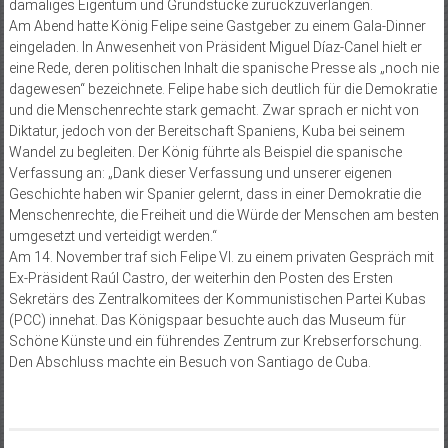
damaliges Eigentum und Grundstücke zurückzuverlangen.
Am Abend hatte König Felipe seine Gastgeber zu einem Gala-Dinner
eingeladen. In Anwesenheit von Präsident Miguel Díaz-Canel hielt er
eine Rede, deren politischen Inhalt die spanische Presse als „noch nie
dagewesen“ bezeichnete. Felipe habe sich deutlich für die Demokratie
und die Menschenrechte stark gemacht. Zwar sprach er nicht von
Diktatur, jedoch von der Bereitschaft Spaniens, Kuba bei seinem
Wandel zu begleiten. Der König führte als Beispiel die spanische
Verfassung an: „Dank dieser Verfassung und unserer eigenen
Geschichte haben wir Spanier gelernt, dass in einer Demokratie die
Menschenrechte, die Freiheit und die Würde der Menschen am besten
umgesetzt und verteidigt werden.“
Am 14. November traf sich Felipe VI. zu einem privaten Gespräch mit
Ex-Präsident Raúl Castro, der weiterhin den Posten des Ersten
Sekretärs des Zentralkomitees der Kommunistischen Partei Kubas
(PCC) innehat. Das Königspaar besuchte auch das Museum für
Schöne Künste und ein führendes Zentrum zur Krebs­erforschung.
Den Abschluss machte ein Besuch von Santiago de Cuba.