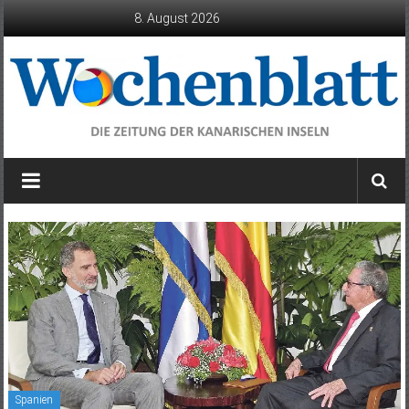
Zum
8. August 2026
Inhalt
springen
Wochenblatt
die
Zeitung
der
Kanarischen
Inseln
Spanien