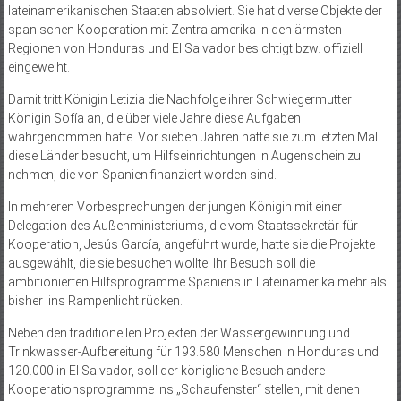
lateinamerikanischen Staaten absolviert. Sie hat diverse Objekte der
spanischen Kooperation mit Zentralamerika in den ärmsten
Regionen von Honduras und El Salvador besichtigt bzw. offiziell
eingeweiht.
Damit tritt Königin Letizia die Nachfolge ihrer Schwiegermutter
Königin Sofía an, die über viele Jahre diese Aufgaben
wahrgenommen hatte. Vor sieben Jahren hatte sie zum letzten Mal
diese Länder besucht, um Hilfseinrichtungen in Augenschein zu
nehmen, die von Spanien finanziert worden sind.
In mehreren Vorbesprechungen der jungen Königin mit einer
Delegation des Außenministeriums, die vom Staatssekretär für
Kooperation, Jesús García, angeführt wurde, hatte sie die Projekte
ausgewählt, die sie besuchen wollte. Ihr Besuch soll die
ambitionierten Hilfsprogramme Spaniens in Lateinamerika mehr als
bisher ins Rampenlicht rücken.
Neben den traditionellen Projekten der Wassergewinnung und
Trinkwasser-Aufbereitung für 193.580 Menschen in Honduras und
120.000 in El Salvador, soll der königliche Besuch andere
Kooperationsprogramme ins „Schaufenster“ stellen, mit denen