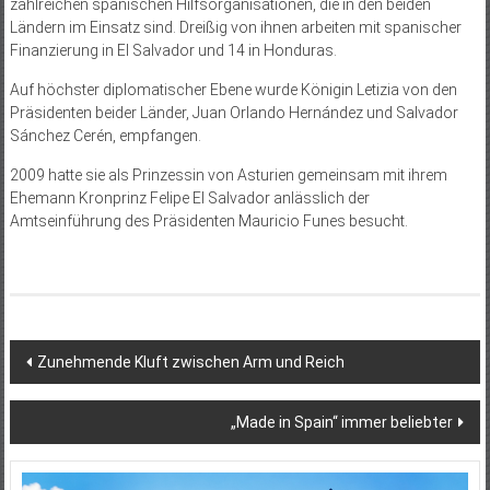
zahlreichen spanischen Hilfsorganisationen, die in den beiden
Ländern im Einsatz sind. Dreißig von ihnen arbeiten mit spanischer
Finanzierung in El Salvador und 14 in Honduras.
Auf höchster diplomatischer Ebene wurde Königin Letizia von den
Präsidenten beider Länder, Juan Orlando Hernández und Salvador
Sánchez Cerén, empfangen.
2009 hatte sie als Prinzessin von Asturien gemeinsam mit ihrem
Ehemann Kronprinz Felipe El Salvador anlässlich der
Amtseinführung des Präsidenten Mauricio Funes besucht.
Beitragsnavigation
Zunehmende Kluft zwischen Arm und Reich
„Made in Spain“ immer beliebter