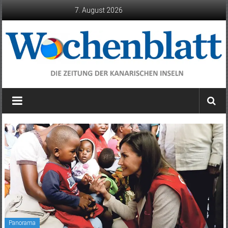
Zum
7. August 2026
Inhalt
springen
Wochenblatt
die
Zeitung
der
Kanarischen
Inseln
Panorama