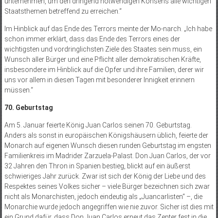
unternehmen, um den dringend notwendigen Konsens alle wichtigen
Staatsthemen betreffend zu erreichen.“
Im Hinblick auf das Ende des Terrors meinte der Mo-narch. „Ich habe
schon immer erklärt, dass das Ende des Terrors eines der
wichtigsten und vordringlichsten Ziele des Staates sein muss, ein
Wunsch aller Bürger und eine Pflicht aller demokratischen Kräfte,
insbesondere im Hinblick auf die Opfer und ihre Familien, derer wir
uns vor allem in diesen Tagen mit besonderer Innigkeit erinnern
müssen.“
70. Geburtstag
Am 5. Januar feierte König Juan Carlos seinen 70. Geburtstag.
Anders als sonst in europäischen Königshäusern üblich, feierte der
Monarch auf eigenen Wunsch diesen runden Geburtstag im engsten
Familienkreis im Madrider Zarzuela-Palast. Don Juan Carlos, der vor
32 Jahren den Thron in Spanien bestieg, blickt auf ein äußerst
schwieriges Jahr zu­rück. Zwar ist sich der König der Liebe und des
Respektes seines Volkes sicher – viele Bürger bezeichnen sich zwar
nicht als Monarchisten, jedoch eindeutig als „Juancarlisten“ –, die
Monarchie wurde jedoch angegriffen wie nie zuvor. Sicher ist dies mit
ein Grund dafür, dass Don Juan Carlos erneut das Zepter fest in die