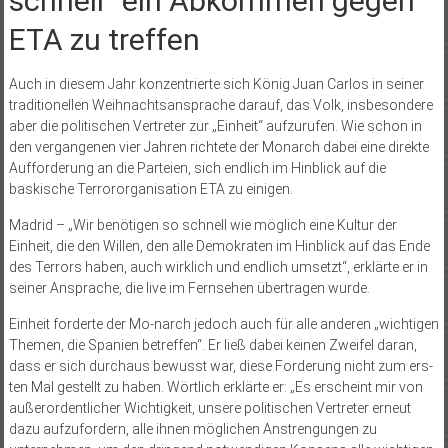
schnell“ ein Abkommen gegen
ETA zu treffen
Auch in diesem Jahr konzentrierte sich König Juan Carlos in seiner
traditionellen Weihnachtsansprache darauf, das Volk, insbesondere
aber die politischen Vertreter zur „Einheit“ aufzurufen. Wie schon in
den vergangenen vier Jahren richtete der Monarch dabei eine direkte
Aufforderung an die Parteien, sich endlich im Hinblick auf die
baskische Terrororganisation ETA zu einigen.
Madrid – „Wir benötigen so schnell wie möglich eine Kultur der
Einheit, die den Willen, den alle Demokraten im Hinblick auf das Ende
des Terrors haben, auch wirklich und endlich umsetzt“, erklärte er in
seiner Ansprache, die live im Fernsehen übertragen wurde.
Einheit forderte der Mo-narch jedoch auch für alle anderen „wichtigen
Themen, die Spanien betreffen“. Er ließ dabei keinen Zweifel daran,
dass er sich durchaus bewusst war, diese Forderung nicht zum ers­
ten Mal gestellt zu haben. Wörtlich erklärte er: „Es erscheint mir von
außerordentlicher Wichtigkeit, unsere politischen Vertreter erneut
dazu aufzufordern, alle ihnen möglichen Anstrengungen zu