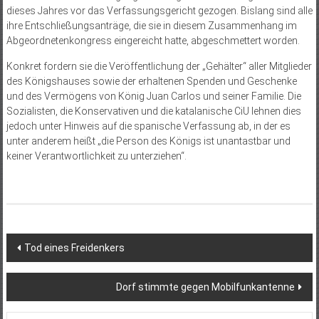
dieses Jahres vor das Verfassungsgericht gezogen. Bislang sind alle
ihre Entschließungsanträge, die sie in diesem Zusammenhang im
Abgeordnetenkongress eingereicht hatte, abgeschmettert worden.
Konkret fordern sie die Veröffentlichung der „Gehälter“ aller Mitglieder
des Königshauses sowie der erhaltenen Spenden und Geschenke
und des Vermögens von König Juan Carlos und seiner Familie. Die
Sozialisten, die Konservativen und die katalanische CiU lehnen dies
jedoch unter Hinweis auf die spanische Verfassung ab, in der es
unter anderem heißt „die Person des Königs ist unantastbar und
keiner Verantwortlichkeit zu unterziehen“.
Beitragsnavigation
Tod eines Freidenkers
Dorf stimmte gegen Mobilfunkantenne