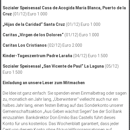
Sozialer Speisesaal Casa de Acogida María Blanca, Puerto de la
Cruz
(01/12) Euro 1.000
„Hijas de la Caridad“ Santa Cruz
(01/12) Euro 1.000
Caritas „Virgen de los Dolores“
(01/12) Euro 1.000
Caritas Los Cristianos
(02/12) Euro 2.000
Kinder-Tageszentrum Padre Laraña
(04/12) Euro 1.500
Sozialer Speisesaal „San Vicente de Paul“
La Laguna
(05/12)
Euro 1.500
Einladung an unsere Leser zum Mitmachen
Die Idee ist ganz einfach: Sie spenden einen Einmalbetrag oder sagen
zu, monatlich ein Jahr lang, „Überwinterer“ vielleicht auch nur ein
halbes Jahr lang, einen festen Betrag auf das Sonderkonto unserer
Gemeinschaftsaktion „Aus Geben wächst Segen“ bei der Sol Bank
einzuzahlen. Bankdirektor Don Emilio Bas Castells führt dieses
Konto für uns kos­tenlos. Das Wochenblatt garantiert, dass jeder
Cent von diesem Konto ohne Abzug Hilfsorganisationen auf