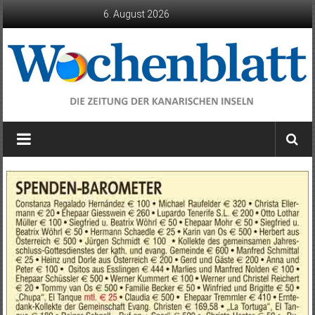
Zum
6. August 2026
Inhalt
springen
Wochenblatt
die
Zeitung
der
Kanarischen
Inseln