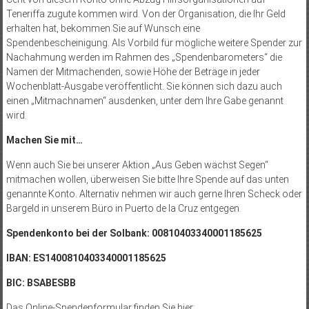
Teneriffa zugute kommen wird. Von der Organisation, die Ihr Geld
erhalten hat, bekommen Sie auf Wunsch eine
Spendenbescheinigung. Als Vorbild für mögliche weitere Spender zur
Nachahmung werden im Rahmen des „Spendenbarometers“ die
Namen der Mitmachenden, sowie Höhe der Beträge in jeder
Wochenblatt-Ausgabe veröffentlicht. Sie können sich dazu auch
einen „Mitmachnamen“ ausdenken, unter dem Ihre Gabe genannt
wird.
Machen Sie mit…
Wenn auch Sie bei unserer Aktion „Aus Geben wächst Segen“
mitmachen wollen, überweisen Sie bitte Ihre Spende auf das unten
genannte Konto. Alternativ nehmen wir auch gerne Ihren Scheck oder
Bargeld in unserem Büro in Puerto de la Cruz entgegen.
Spendenkonto bei der Solbank: 00810403340001185625
IBAN: ES1400810403340001185625
BIC: BSABESBB
Das Online-Spendenformular finden Sie hier: