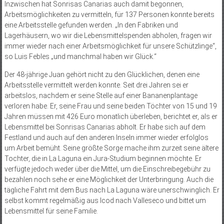
Inzwischen hat Sonrisas Canarias auch damit begonnen,
Arbeitsmöglichkeiten zu vermitteln, für 137 Personen konnte bereits
eine Arbeitsstelle gefunden werden. „In den Fabriken und
Lagerhäusern, wo wir die Lebensmittelspenden abholen, fragen wir
immer wieder nach einer Arbeitsmöglichkeit für unsere Schützlinge“,
so Luis Febles „und manchmal haben wir Glück.“
Der 48-jährige Juan gehört nicht zu den Glücklichen, denen eine
Arbeitsstelle vermittelt werden konnte. Seit drei Jahren sei er
arbeitslos, nachdem er seine Stelle auf einer Bananenplantage
verloren habe. Er, seine Frau und seine beiden Töchter von 15 und 19
Jahren müssen mit 426 Euro monatlich überleben, berichtet er, als er
Lebensmittel bei Sonrisas Canarias abholt. Er habe sich auf dem
Festland und auch auf den anderen Inseln immer wieder erfolglos
um Arbeit bemüht. Seine größte Sorge mache ihm zurzeit seine ältere
Tochter, die in La Laguna ein Jura-Studium beginnen möchte. Er
verfügte jedoch weder über die Mittel, um die Einschreibegebühr zu
bezahlen noch sehe er eine Möglichkeit der Unterbringung. Auch die
tägliche Fahrt mit dem Bus nach La Laguna wäre unerschwinglich. Er
selbst kommt regelmäßig aus Icod nach Valleseco und bittet um
Lebensmittel für seine Familie.