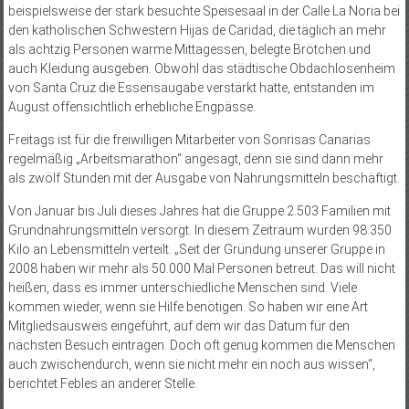
beispielsweise der stark besuchte Speisesaal in der Calle La Noria bei
den katholischen Schwestern Hijas de Caridad, die täglich an mehr
als achtzig Personen warme Mittagessen, belegte Brötchen und
auch Kleidung ausgeben. Obwohl das städtische Obdachlosenheim
von Santa Cruz die Essensaugabe verstärkt hatte, entstanden im
August offensichtlich erhebliche Engpässe.
Freitags ist für die freiwilligen Mitarbeiter von Sonrisas Canarias
regelmäßig „Arbeitsmarathon“ angesagt, denn sie sind dann mehr
als zwölf Stunden mit der Ausgabe von Nahrungsmitteln beschäftigt.
Von Januar bis Juli dieses Jahres hat die Gruppe 2.503 Familien mit
Grundnahrungsmitteln versorgt. In diesem Zeitraum wurden 98.350
Kilo an Lebensmitteln verteilt. „Seit der Gründung unserer Gruppe in
2008 haben wir mehr als 50.000 Mal Personen betreut. Das will nicht
heißen, dass es immer unterschiedliche Menschen sind. Viele
kommen wieder, wenn sie Hilfe benötigen. So haben wir eine Art
Mitgliedsausweis eingeführt, auf dem wir das Datum für den
nächsten Besuch eintragen. Doch oft genug kommen die Menschen
auch zwischendurch, wenn sie nicht mehr ein noch aus wissen“,
berichtet Febles an anderer Stelle.