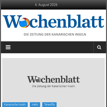
Zum
6. August 2026
Inhalt
springen
Wochenblatt
die
Zeitung
der
Kanarischen
Inseln
Kanarische Inseln
mehr
Teneriffa