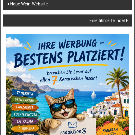
Beitragsnavigation
Neue Wein-Website
Eine filmreife Insel