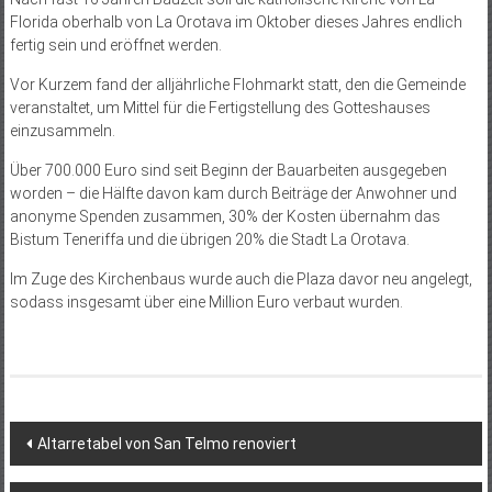
Florida oberhalb von La Orotava im Oktober dieses Jahres endlich
fertig sein und eröffnet werden.
Vor Kurzem fand der alljährliche Flohmarkt statt, den die Gemeinde
veranstaltet, um Mittel für die Fertigstellung des Gotteshauses
einzusammeln.
Über 700.000 Euro sind seit Beginn der Bauarbeiten ausgegeben
worden – die Hälfte davon kam durch Beiträge der Anwohner und
anonyme Spenden zusammen, 30% der Kosten übernahm das
Bistum Teneriffa und die übrigen 20% die Stadt La Orotava.
Im Zuge des Kirchenbaus wurde auch die Plaza davor neu angelegt,
sodass insgesamt über eine Million Euro verbaut wurden.
Beitragsnavigation
Altarretabel von San Telmo renoviert