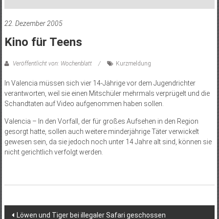
22. Dezember 2005
Kino für Teens
Veröffentlicht von: Wochenblatt
Kurzmeldung
In Valencia müssen sich vier 14-Jährige vor dem Jugendrichter
verantworten, weil sie einen Mitschüler mehrmals verprügelt und die
Schandtaten auf Video aufgenommen haben sollen.
Valencia – In den Vorfall, der für großes Aufsehen in den Region
gesorgt hatte, sollen auch weitere minderjährige Täter verwickelt
gewesen sein, da sie jedoch noch unter 14 Jahre alt sind, können sie
nicht gerichtlich verfolgt werden.
Beitragsnavigation
Löwen und Tiger bei illegaler Safari geschossen