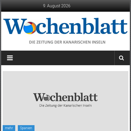
Zum
9. August 2026
Inhalt
springen
Wochenblatt
die
Zeitung
der
Kanarischen
Inseln
mehr
Spanien