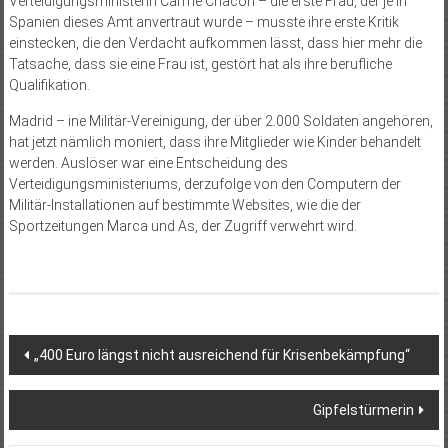
Verteidigungsministerin Carme Cha­cón – die erste Frau, der je in
Spanien dieses Amt anvertraut wurde – musste ihre erste Kritik
einstecken, die den Verdacht aufkommen lässt, dass hier mehr die
Tatsache, dass sie eine Frau ist, gestört hat als ihre berufliche
Qualifikation.
Madrid – ine Militär-Vereinigung, der über 2.000 Soldaten ange­hören,
hat jetzt nämlich moniert, dass ihre Mitglieder wie Kinder behandelt
werden. Auslöser war eine Entscheidung des
Verteidigungsministeriums, derzufolge von den Computern der
Militär-Installationen auf bestimmte Websites, wie die der
Sportzeitungen Marca und As, der Zugriff verwehrt wird.
Beitragsnavigation
„400 Euro längst nicht ausreichend für Krisenbekämpfung“
Gipfelstürmerin