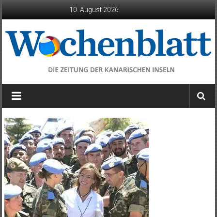
Zum
10. August 2026
Inhalt
springen
Wochenblatt
die
Zeitung
der
Kanarischen
Inseln