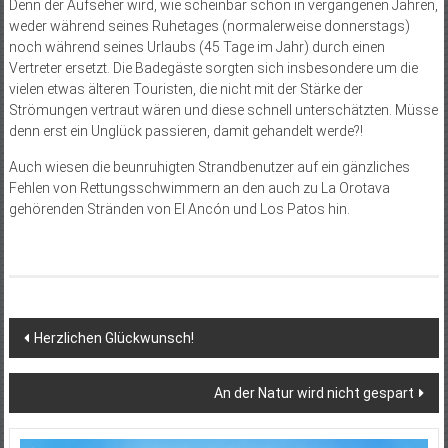
Denn der Aufseher wird, wie scheinbar schon in vergangenen Jahren,
weder während seines Ruhetages (normalerweise donnerstags)
noch während seines Urlaubs (45 Tage im Jahr) durch einen
Vertreter ersetzt. Die Badegäste sorgten sich insbesondere um die
vielen etwas älteren Touristen, die nicht mit der Stärke der
Strömungen vertraut wären und diese schnell unterschätzten. Müsse
denn erst ein Unglück passieren, damit gehandelt werde?!
Auch wiesen die beunruhigten Strandbenutzer auf ein gänzliches
Fehlen von Rettungsschwimmern an den auch zu La Orotava
gehörenden Stränden von El Ancón und Los Patos hin.
Beitragsnavigation
Herzlichen Glückwunsch!
An der Natur wird nicht gespart