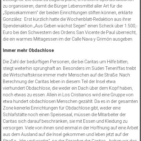
zu organisieren, damit die Bürger Lebensmittel aller Art für die
„Speisekammern“ der beiden Einrichtungen stiften können, erklärte
González. Erst kürzlich hatte die Wochenblatt-Redaktion aus ihrer
Spendenaktion „Aus Geben wächst Segen“ einen Scheck über 1.500,-
Euro bei den Schwestern des Ordens San Vicente de Paul überreicht,
die ein warmes Mittagessen im der Calle Nava y Grimón ausgeben.
Immer mehr Obdachlose
Die Zahl der bedürftigen Personen, die bei Caritas um Hilfe bitten,
steigt weiterhin sprunghaft an. Besonders im Süden Teneriffas treibt
die Wirtschaftskrise immer mehr Menschen auf die Straße. Nach
Berechnung der Caritas leben in diesem Teil der Insel etwa
vierhundert Obdachlose, die weder ein Dach über dem Kopf haben,
noch etwas zu essen. Allein in Los Cristianos wird eine Gruppe von
etwa hundert obdachlosen Menschen gezählt. Da es in der gesamten
Zone keinerlei Einrichtungen für Obdachlose gibt, weder eine
Schlafstätte noch einen Speisesaal, müssen die Mitarbeiter der
Caritas sich darauf beschränken, sie mit Essen und Kleidung zu
versorgen. Viele von ihnen sind einmal in der Hoffnung auf eine Arbeit
aus dem Ausland auf die Insel gekommen und leben jetzt auf der