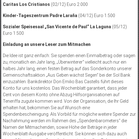
Caritas Los Cristianos
(02/12) Euro 2.000
Kinder-Tageszentrum Padre Laraña
(04/12) Euro 1.500
Sozialer Speisesaal „San Vicente de Paul“
La Laguna
(05/12)
Euro 1.500
Einladung an unsere Leser zum Mitmachen
Die Idee ist ganz einfach: Sie spenden einen Einmalbetrag oder sagen
zu, monatlich ein Jahr lang, „Überwinterer“ vielleicht auch nur ein
halbes Jahr lang, einen festen Betrag auf das Sonderkonto unserer
Gemeinschaftsaktion „Aus Geben wächst Segen“ bei der Sol Bank
einzuzahlen. Bankdirektor Don Emilio Bas Castells führt dieses
Konto für uns kos­tenlos. Das Wochenblatt garantiert, dass jeder
Cent von diesem Konto ohne Abzug Hilfsorganisationen auf
Teneriffa zugute kommen wird. Von der Organisation, die Ihr Geld
erhalten hat, bekommen Sie auf Wunsch eine
Spendenbescheinigung. Als Vorbild für mögliche weitere Spender zur
Nachahmung werden im Rahmen des „Spendenbarometers“ die
Namen der Mitmachenden, sowie Höhe der Beträge in jeder
Wochenblatt-Ausgabe veröffentlicht. Sie können sich dazu auch