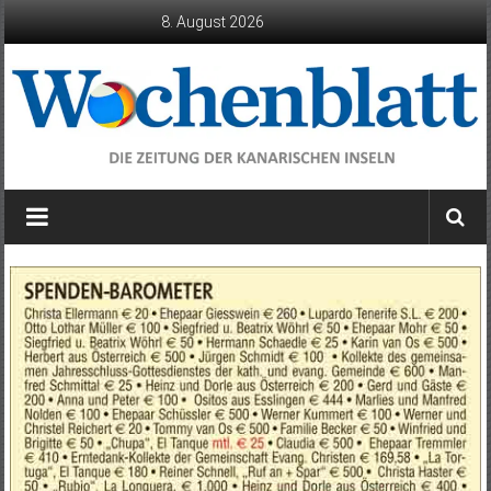
Zum
8. August 2026
Inhalt
springen
Wochenblatt
die
Zeitung
der
Kanarischen
Inseln