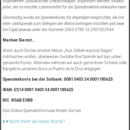
sogenannter „solidarischer Einkaufswagen“ organisiert werden, sodass
jeder, der es möchte, Lebensmittel für die Spendenaktion einkaufen kann.
Gleichzeitig wurde ein Spendenkonto für diejenigen eingerichtet, die mit
einer Geldspende zum Gelingen der Aktion beitragen möchten und zwar
bei CajaCanarias unter der Nummer 2065 0790 16 2901003544.
Machen Sie mit…
Wenn auch Sie bei unserer Aktion „Aus Geben wächst Segen“
mitmachen wollen, überweisen Sie bitte Ihre Spende auf das unten
genannte Konto. Alternativ nehmen wir auch gerne Ihren Scheck oder
Bargeld in unserem Büro in Puerto de la Cruz entgegen.
Spendenkonto bei der Solbank: 0081 0403 34 0001185625
IBAN: ES14 0081 0403 34 0001185625
BIC: BSAB ESBB
Das Online-Spendenformular finden Sie hier:
Beitragsnavigation
Nicht mehr als leere Worte?