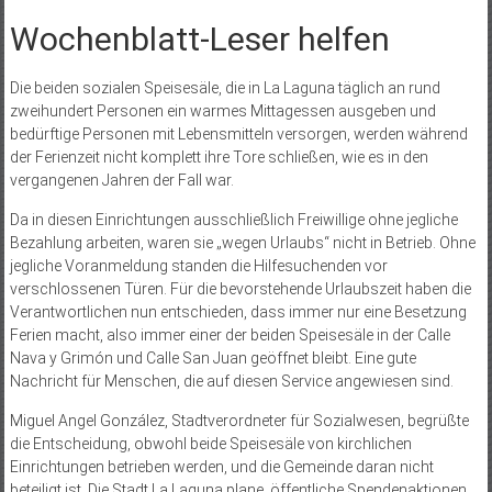
Wochenblatt-Leser helfen
Die beiden sozialen Speisesäle, die in La Laguna täglich an rund
zweihundert Personen ein warmes Mittagessen ausgeben und
bedürftige Personen mit Lebensmitteln versorgen, werden während
der Ferienzeit nicht komplett ihre Tore schließen, wie es in den
vergangenen Jahren der Fall war.
Da in diesen Einrichtungen ausschließlich Freiwillige ohne jegliche
Bezahlung arbeiten, waren sie „wegen Urlaubs“ nicht in Betrieb. Ohne
jegliche Voranmeldung standen die Hilfesuchenden vor
verschlossenen Türen. Für die bevorstehende Urlaubszeit haben die
Verantwortlichen nun entschieden, dass immer nur eine Besetzung
Ferien macht, also immer einer der beiden Speisesäle in der Calle
Nava y Grimón und Calle San Juan geöffnet bleibt. Eine gute
Nachricht für Menschen, die auf diesen Service angewiesen sind.
Miguel Angel González, Stadtverordneter für Sozialwesen, begrüßte
die Entscheidung, obwohl beide Speisesäle von kirchlichen
Einrichtungen betrieben werden, und die Gemeinde daran nicht
beteiligt ist. Die Stadt La Laguna plane, öffentliche Spendenaktionen