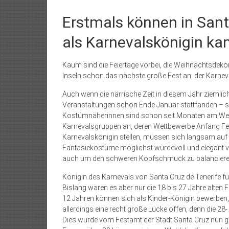
Erstmals können in Sant
als Karnevalskönigin ka
Kaum sind die Feiertage vorbei, die Weihnachtsdek
Inseln schon das nächste große Fest an: der Karnev
Auch wenn die närrische Zeit in diesem Jahr ziemlich
Veranstaltungen schon Ende Januar stattfanden – so 
Kostümnäherinnen sind schon seit Monaten am Werk u
Karnevalsgruppen an, deren Wettbewerbe Anfang Febr
Karnevalskönigin stellen, müssen sich langsam auf d
Fantasiekostüme möglichst würdevoll und elegant vo
auch um den schweren Kopfschmuck zu balanciere
Königin des Karnevals von Santa Cruz de Tenerife für
Bislang waren es aber nur die 18 bis 27 Jahre alte
12 Jahren können sich als Kinder-Königin bewerben,
allerdings eine recht große Lücke offen, denn die 
Dies wurde vom Festamt der Stadt Santa Cruz nun geä