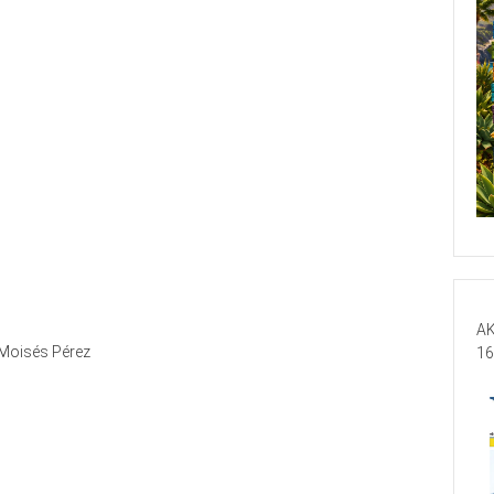
AK
Moisés Pérez
16