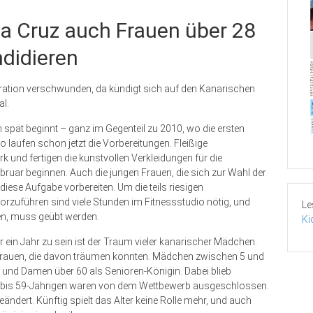
a Cruz auch Frauen über 28
ndidieren
oration verschwunden, da kündigt sich auf den Kanarischen
al.
 spät beginnt – ganz im Gegenteil zu 2010, wo die ersten
laufen schon jetzt die Vorbereitungen. Fleißige
nd fertigen die kunstvollen Verkleidungen für die
uar beginnen. Auch die jungen Frauen, die sich zur Wahl der
iese Aufgabe vorbereiten. Um die teils riesigen
rzuführen sind viele Stunden im Fitnessstudio nötig, und
Le
n, muss geübt werden.
Ki
 ein Jahr zu sein ist der Traum vieler kanarischer Mädchen.
n Frauen, die davon träumen konnten. Mädchen zwischen 5 und
 und Damen über 60 als Senioren-Königin. Dabei blieb
28- bis 59-Jährigen waren von dem Wettbewerb ausgeschlossen.
ndert. Künftig spielt das Alter keine Rolle mehr, und auch