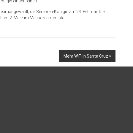
önigin einschreiben.
ebruar gewählt; die Senioren-Königin am 24. Februar. Die
t am 2. März im Messezentrum statt.
Mehr WiFi in Santa Cruz