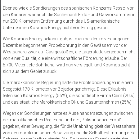
Ebenso wie die Sondierungen des spanischen Konzerns Repsol vor
den Kanaren war auch die Suche nach Erdöl- und Gasvorkommen in
nur 200 Kilometern Entfernung durch das US-amerikanische
Unternehmen Kosmos Energy nicht von Erfolg gekrönt.
Wie Kosmos Energy bekannt gab, ist man bei der im vergangenen
Dezember begonnenen Probebohrung in den Gewässern vor der
Westsahara zwar auf Gas gestoßen, die Lagerstätte sei jedoch nicht
von einer Qualität, die eine wirtschaftliche Förderung erlaube. Der
5.700 Meter tiefe Bohrkanal wird nun versiegelt, und Kosmos zieht
sich aus dem Gebiet zurück.
Die marokkanische Regierung hatte die Erdölsondierungen in einem
Seegebiet 170 Kilometer vor Bojador genehmigt. Diese Erlaubnis
teilen sich Kosmos Energy (55%), die schottische Firma Cairn (20%)
und das staatliche Marokkanische Öl- und Gasunternehmen (25%).
Wegen der Sondierungen hatte es Auseinandersetzungen zwischen
der marokkanischen Regierung und der „Polisarischen Front”
gegeben, einer Bewegung, die für die Unabhängigkeit der Westsahara
von der marokkanischen Besatzung und die Selbstbestimmung des