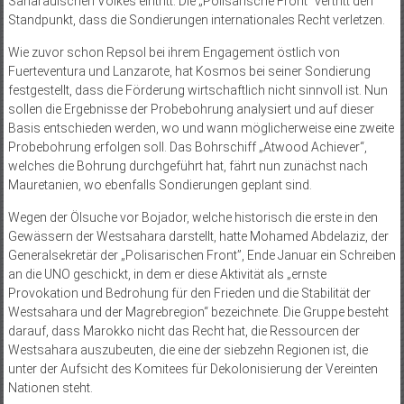
Saharauischen Volkes eintritt. Die „Polisarische Front” vertritt den
Standpunkt, dass die Sondierungen internationales Recht verletzen.
Wie zuvor schon Repsol bei ihrem Engagement östlich von
Fuerteventura und Lanzarote, hat Kosmos bei seiner Sondierung
festgestellt, dass die Förderung wirtschaftlich nicht sinnvoll ist. Nun
sollen die Ergebnisse der Probebohrung analysiert und auf dieser
Basis entschieden werden, wo und wann möglicherweise eine zweite
Probebohrung erfolgen soll. Das Bohrschiff „Atwood Achiever“,
welches die Bohrung durchgeführt hat, fährt nun zunächst nach
Mauretanien, wo ebenfalls Sondierungen geplant sind.
Wegen der Ölsuche vor Bojador, welche historisch die erste in den
Gewässern der Westsahara darstellt, hatte Mohamed Abdelaziz, der
Generalsekretär der „Polisarischen Front”, Ende Januar ein Schreiben
an die UNO geschickt, in dem er diese Aktivität als „ernste
Provokation und Bedrohung für den Frieden und die Stabilität der
Westsahara und der Magrebregion“ bezeichnete. Die Gruppe besteht
darauf, dass Marokko nicht das Recht hat, die Ressourcen der
Westsahara auszubeuten, die eine der siebzehn Regionen ist, die
unter der Aufsicht des Komitees für Dekolonisierung der Vereinten
Nationen steht.