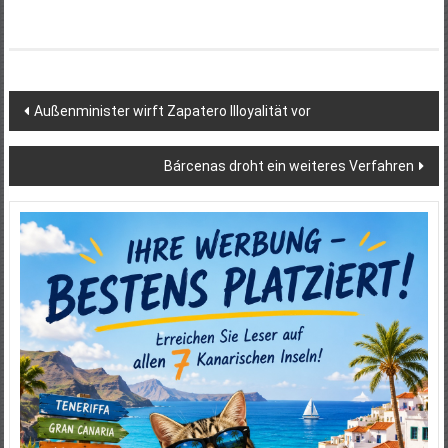
Beitragsnavigation
Außenminister wirft Zapatero Illoyalität vor
Bárcenas droht ein weiteres Verfahren