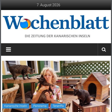
Zum
7. August 2026
Inhalt
springen
Wochenblatt
die
Zeitung
der
Kanarischen
Inseln
Kanarische Inseln
Panorama
Teneriffa