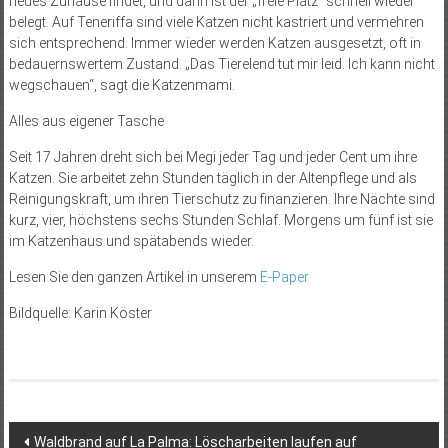
neues Zuhause findet, und dann ist der „freie Platz“ schnell wieder
belegt. Auf Teneriffa sind viele Katzen nicht kastriert und vermehren
sich entsprechend. Immer wieder werden Katzen ausgesetzt, oft in
bedauernswertem Zustand. „Das Tierelend tut mir leid. Ich kann nicht
wegschauen“, sagt die Katzenmami.
Alles aus eigener Tasche
Seit 17 Jahren dreht sich bei Megi jeder Tag und jeder Cent um ihre
Katzen. Sie arbeitet zehn Stunden täglich in der Altenpflege und als
Reinigungskraft, um ihren Tierschutz zu finanzieren. Ihre Nächte sind
kurz, vier, höchstens sechs Stunden Schlaf. Morgens um fünf ist sie
im Katzenhaus und spätabends wieder.
Lesen Sie den ganzen Artikel in unserem
E-Paper
Bildquelle: Karin Köster
Beitragsnavigation
Waldbrand auf La Palma: Löscharbeiten laufen auf