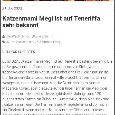
31. Juli 2023
Katzenmami Megi ist auf Teneriffa
sehr bekannt
Veröffentlicht von: Wochenblatt
Katzen
,
katzenmama
,
Katzenmami Megi
VON KARIN KÖSTER
EL SAUZAL „Katzenmami Megi“ ist auf Teneriffa bestens bekannt. Die
außergewöhnliche Tierschützerin ist immer zur Stelle, wenn
irgendwo eine Katze in Not ist. Dass aber eine Frau, die rund um die
Uhr für andere da ist, auch einmal Hilfe braucht, ist vermutlich nur
wenigen Menschen bewusst. Megi heißt mit richtigem Namen
Magareta Kovac, aber die Leute auf der Insel nennen sie Megi oder
Katzenmami, oder beides. Derzeit gibt die 55- Jährige rund 120
ausgesetzten Katzen ein Zuhause – unfreiwillig, denn Megi ist keine
„Katzensammlerin“. Die Tierheime und Pflegestellen sind voll. Es ist
ein Glücksfall, wenn mal eine Katze aus ihrer Obhut ein tierliebes