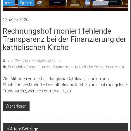
mehr
Spanien
12. März 2020
Rechnungshof moniert fehlende
Transparenz bei der Finanzierung der
katholischen Kirche
Veröffentlicht von: Wochenblatt
Bischofskonferenz
,
Finanzen
,
Finanzierung
,
Katholische Kirche
,
Rouco Varela
250 Millionen Euro erhält die Iglesia Católica alljährlich aus
Staatskassen Madrid – Die katholische Kirche glänzt mit mangelnder
Transparenz, wenn es darum geht, zu
Weiterlesen
Beitragsnavigation
Ältere Beiträge