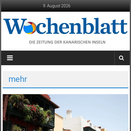
Zum
9. August 2026
Inhalt
springen
Wochenblatt
die
Zeitung
der
mehr
Kanarischen
Inseln