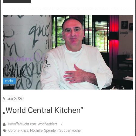
mehr
5. Juli 2020
„World Central Kitchen“
Veröffentlicht von: Wochenblatt
Corona-Krise
,
Nothilfe
,
Spenden
,
Suppenküche