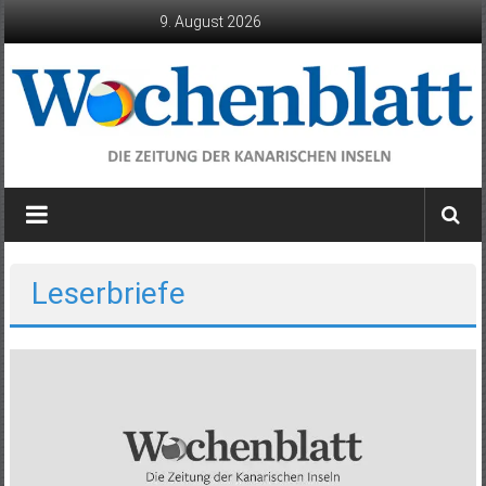
Zum
9. August 2026
Inhalt
springen
Wochenblatt
die
Zeitung
der
Leserbriefe
Kanarischen
Inseln